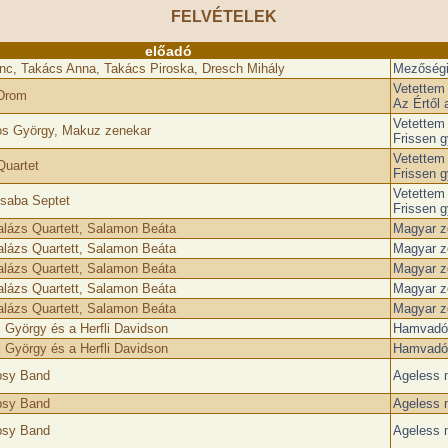
FELVÉTELEK
előadó
nc, Takács Anna, Takács Piroska, Dresch Mihály
Mezőségi
Vetettem
Drom
Az Értől 
Vetettem
s György, Makuz zenekar
Frissen 
Vetettem
Quartet
Frissen 
Vetettem
saba Septet
Frissen 
alázs Quartett, Salamon Beáta
Magyar z
alázs Quartett, Salamon Beáta
Magyar z
alázs Quartett, Salamon Beáta
Magyar z
alázs Quartett, Salamon Beáta
Magyar z
alázs Quartett, Salamon Beáta
Magyar z
 György és a Herfli Davidson
Hamvadó 
 György és a Herfli Davidson
Hamvadó 
psy Band
Ageless 
psy Band
Ageless 
psy Band
Ageless 