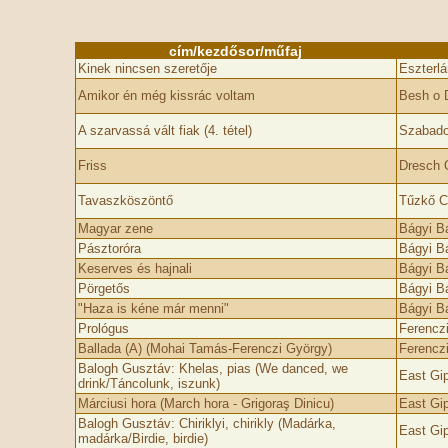
cím/kezdősor/műfaj
Kinek nincsen szeretője
Eszterlá
Amikor én még kissrác voltam
Besh o 
A szarvassá vált fiak (4. tétel)
Szabado
Friss
Dresch 
Tavaszköszöntő
Tűzkő C
Magyar zene
Bágyi B
Pásztoróra
Bágyi B
Keserves és hajnali
Bágyi B
Pörgetős
Bágyi B
"Haza is kéne már menni"
Bágyi B
Prológus
Ferenczi
Ballada (A) (Mohai Tamás-Ferenczi György)
Ferenczi
Balogh Gusztáv: Khelas, pias (We danced, we
East Gi
drink/Táncolunk, iszunk)
Márciusi hora (March hora - Grigoraş Dinicu)
East Gi
Balogh Gusztáv: Chiriklyi, chirikly (Madárka,
East Gi
madárka/Birdie, birdie)