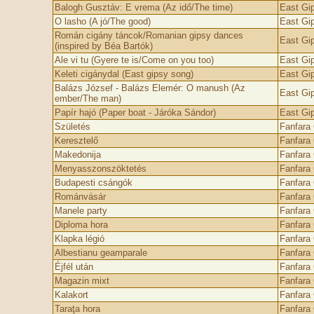
Balogh Gusztáv: E vrema (Az idő/The time)
East Gi
O lasho (A jó/The good)
East Gi
Román cigány táncok/Romanian gipsy dances
East Gi
(inspired by Béa Bartók)
Ale vi tu (Gyere te is/Come on you too)
East Gi
Keleti cigánydal (East gipsy song)
East Gi
Balázs József - Balázs Elemér: O manush (Az
East Gi
ember/The man)
Papír hajó (Paper boat - Járóka Sándor)
East Gi
Születés
Fanfara
Keresztelő
Fanfara
Makedonija
Fanfara
Menyasszonszöktetés
Fanfara
Budapesti csángók
Fanfara
Románvásár
Fanfara
Manele party
Fanfara
Diploma hora
Fanfara
Klapka légió
Fanfara
Albestianu geamparale
Fanfara
Éjfél után
Fanfara
Magazin mixt
Fanfara
Kalakort
Fanfara
Taraţa hora
Fanfara