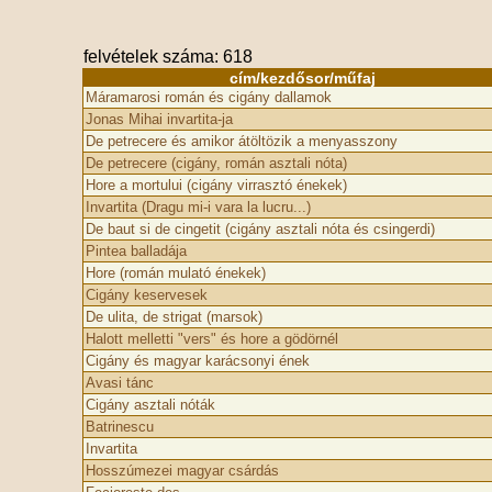
felvételek száma: 618
cím/kezdősor/műfaj
Máramarosi román és cigány dallamok
Jonas Mihai invartita-ja
De petrecere és amikor átöltözik a menyasszony
De petrecere (cigány, román asztali nóta)
Hore a mortului (cigány virrasztó énekek)
Invartita (Dragu mi-i vara la lucru...)
De baut si de cingetit (cigány asztali nóta és csingerd­­i)
Pintea balladája
Hore (román mulató énekek)
Cigány keservesek
De ulita, de strigat (marsok)
Halott melletti "vers" és hore a gödörnél
Cigány és magyar karácsonyi ének
Avasi tánc
Cigány asztali nóták
Batrinescu
Invartita
Hosszúmezei magyar csárdás