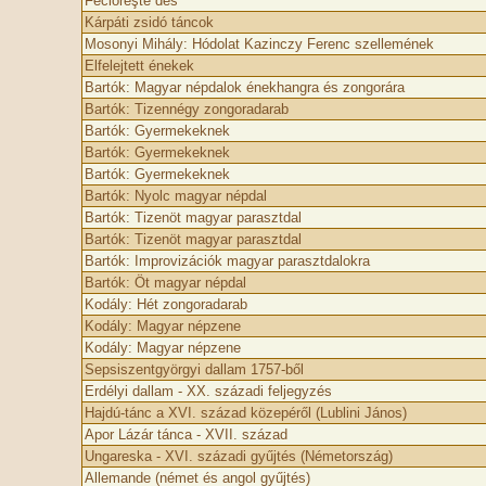
Fecioreşte des
Kárpáti zsidó táncok
Mosonyi Mihály: Hódolat Kazinczy Ferenc szellemének
Elfelejtett énekek
Bartók: Magyar népdalok énekhangra és zongorára
Bartók: Tizennégy zongoradarab
Bartók: Gyermekeknek
Bartók: Gyermekeknek
Bartók: Gyermekeknek
Bartók: Nyolc magyar népdal
Bartók: Tizenöt magyar parasztdal
Bartók: Tizenöt magyar parasztdal
Bartók: Improvizációk magyar parasztdalokra
Bartók: Öt magyar népdal
Kodály: Hét zongoradarab
Kodály: Magyar népzene
Kodály: Magyar népzene
Sepsiszentgyörgyi dallam 1757-ből
Erdélyi dallam - XX. századi feljegyzés
Hajdú-tánc a XVI. század közepéről (Lublini János)
Apor Lázár tánca - XVII. század
Ungareska - XVI. századi gyűjtés (Németország)
Allemande (német és angol gyűjtés)