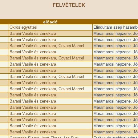
FELVÉTELEK
előadó
Ökrös együttes
Elindultam szép hazámb
Barani Vasile és zenekara
Máramarosi népzene. Jó
Barani Vasile és zenekara
Máramarosi népzene. Jó
Barani Vasile és zenekara, Covaci Marcel
Máramarosi népzene. Jó
Barani Vasile és zenekara
Máramarosi népzene. Jó
Barani Vasile és zenekara, Covaci Marcel
Máramarosi népzene. Jó
Barani Vasile és zenekara
Máramarosi népzene. Jó
Barani Vasile és zenekara
Máramarosi népzene. Jó
Barani Vasile és zenekara, Covaci Marcel
Máramarosi népzene. Jó
Barani Vasile és zenekara
Máramarosi népzene. Jó
Barani Vasile és zenekara, Covaci Marcel
Máramarosi népzene. Jó
Barani Vasile és zenekara
Máramarosi népzene. Jó
Barani Vasile és zenekara
Máramarosi népzene. Jó
Barani Vasile és zenekara
Máramarosi népzene. Jó
Barani Vasile és zenekara
Máramarosi népzene. Jó
Barani Vasile és zenekara
Máramarosi népzene. Jó
Barani Vasile és zenekara
Máramarosi népzene. Jó
Barani Vasile és zenekara
Máramarosi népzene. Jó