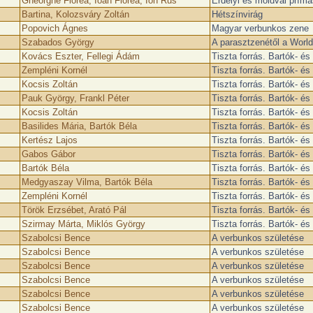
Gheorghe Florea, Ioan Florea, Ion Rus
Erdélyi és moldvai prím
Bartina, Kolozsváry Zoltán
Hétszínvirág
Popovich Ágnes
Magyar verbunkos zene
Szabados György
A parasztzenétől a World
Kovács Eszter, Fellegi Ádám
Tiszta forrás. Bartók- 
Zempléni Kornél
Tiszta forrás. Bartók- 
Kocsis Zoltán
Tiszta forrás. Bartók- 
Pauk György, Frankl Péter
Tiszta forrás. Bartók- 
Kocsis Zoltán
Tiszta forrás. Bartók- 
Basilides Mária, Bartók Béla
Tiszta forrás. Bartók- 
Kertész Lajos
Tiszta forrás. Bartók- 
Gabos Gábor
Tiszta forrás. Bartók- 
Bartók Béla
Tiszta forrás. Bartók- 
Medgyaszay Vilma, Bartók Béla
Tiszta forrás. Bartók- 
Zempléni Kornél
Tiszta forrás. Bartók- 
Török Erzsébet, Arató Pál
Tiszta forrás. Bartók- 
Szirmay Márta, Miklós György
Tiszta forrás. Bartók- 
Szabolcsi Bence
A verbunkos születése
Szabolcsi Bence
A verbunkos születése
Szabolcsi Bence
A verbunkos születése
Szabolcsi Bence
A verbunkos születése
Szabolcsi Bence
A verbunkos születése
Szabolcsi Bence
A verbunkos születése