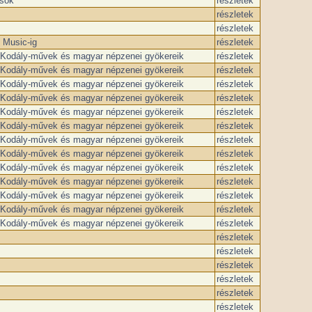
ások
részletek
részletek
részletek
 Music-ig
részletek
és Kodály-művek és magyar népzenei gyökereik
részletek
és Kodály-művek és magyar népzenei gyökereik
részletek
és Kodály-művek és magyar népzenei gyökereik
részletek
és Kodály-művek és magyar népzenei gyökereik
részletek
és Kodály-művek és magyar népzenei gyökereik
részletek
és Kodály-művek és magyar népzenei gyökereik
részletek
és Kodály-művek és magyar népzenei gyökereik
részletek
és Kodály-művek és magyar népzenei gyökereik
részletek
és Kodály-művek és magyar népzenei gyökereik
részletek
és Kodály-művek és magyar népzenei gyökereik
részletek
és Kodály-művek és magyar népzenei gyökereik
részletek
és Kodály-művek és magyar népzenei gyökereik
részletek
és Kodály-művek és magyar népzenei gyökereik
részletek
részletek
részletek
részletek
részletek
részletek
részletek