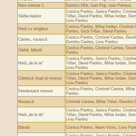
Hora miresei 1
Dumitru Hîrb, Ioan Pop, Ioan Petreus
Costica Pantiru, Janica Pantiru, Cristin
Sârba başilor
Trifan, David Pantiru, Mihai Iordan, Dum
Liviu Pantiru
Costica Pantiru, Mihai Iordan, Cristinel 
Horă cu strigături
Pantiru, Gică Trifan, David Pantiru
Costica Pantiru, Cristinel Cantea, David
Cântec, rusască
Dumitru Cantea, Liviu Pantiru
Costica Pantiru, Cristinel Cantea, David 
Sârbă, bătută
Pantiru
Costica Pantiru, Janica Pantiru, Cristin
Horă „de la re”
Trifan, David Pantiru, Mihai Iordan, Dum
Liviu Pantiru
Costica Pantiru, Janica Pantiru, Cristin
Cântecul ritual al miresei
Trifan, David Pantiru, Mihai Iordan, Dum
Liviu Pantiru
Costica Pantiru, Cristinel Cantea, Mihai
Înhorbotatul miresei
Pantiru
Rusască
Cristinel Cantea, Mihai Trifan, Dumitru 
Costica Pantiru, Janica Pantiru, Cristin
Horă „de la do”
Trifan, David Pantiru, Mihai Iordan, Dum
Liviu Pantiru
Bătută
Costica Pantiru, Marin Viziru, Liviu Pant
Costica Pantiru, Janica Pantiru, Cristin