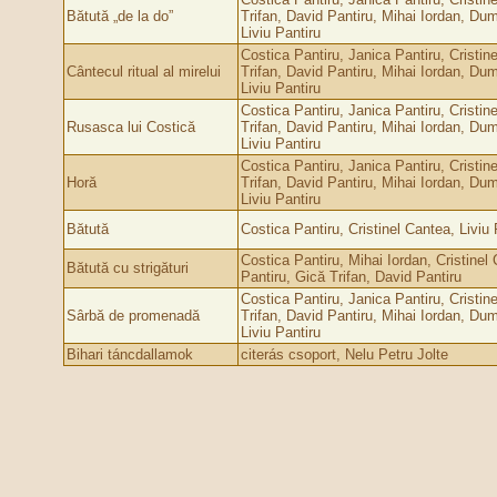
Bătută „de la do”
Trifan, David Pantiru, Mihai Iordan, Dum
Liviu Pantiru
Costica Pantiru, Janica Pantiru, Cristin
Cântecul ritual al mirelui
Trifan, David Pantiru, Mihai Iordan, Dum
Liviu Pantiru
Costica Pantiru, Janica Pantiru, Cristin
Rusasca lui Costică
Trifan, David Pantiru, Mihai Iordan, Dum
Liviu Pantiru
Costica Pantiru, Janica Pantiru, Cristin
Horă
Trifan, David Pantiru, Mihai Iordan, Dum
Liviu Pantiru
Bătută
Costica Pantiru, Cristinel Cantea, Liviu 
Costica Pantiru, Mihai Iordan, Cristinel 
Bătută cu strigături
Pantiru, Gică Trifan, David Pantiru
Costica Pantiru, Janica Pantiru, Cristin
Sârbă de promenadă
Trifan, David Pantiru, Mihai Iordan, Dum
Liviu Pantiru
Bihari táncdallamok
citerás csoport, Nelu Petru Jolte