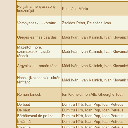
Fonják a menyasszony
Pelehács Márta
koszorúját
Voronyanszkij - körtánc
Zsoldos Péter, Pelehács Iván
Öreges és friss csárdás
Mádi Iván, Ivan Kalinich, Ivan Klovanic
Mazeltof, hore,
szemszorok - zsidó
Mádi Iván, Ivan Kalinich, Ivan Klovanic
táncok
Argyalszkij - román tánc
Mádi Iván, Ivan Kalinich, Ivan Klovanic
Hopak (Kozacsok) - ukrán
Mádi Iván, Ivan Kalinich, Ivan Klovanic
férfitánc
Román táncok
Ion Kikineidi, Ion Alb, Gheorghe Tout
De băut
Dumitru Hîrb, Ioan Pop, Ioan Petreus
De băut
Dumitru Hîrb, Ioan Pop, Ioan Petreus
Bărbătescul de pe Iza
Dumitru Hîrb, Ioan Pop, Ioan Petreus
Învârtită
Dumitru Hîrb, Ioan Pop, Ioan Petreus
Învârtită
Dumitru Hîrb, Ioan Pop, Ioan Petreus