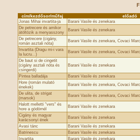
F
cím/kezdősor/műfaj
előadó
Jonas Mihai invartita-ja
Barani Vasile és zenekara
De petrecere és amikor
Barani Vasile és zenekara
átöltözik a menyasszony
De petrecere (cigány,
Barani Vasile és zenekara, Covaci Marc
román asztali nóta)
Invartita (Dragu mi-i vara
Barani Vasile és zenekara, Covaci Marc
la lucru...)
De baut si de cingetit
(cigány asztali nóta és
Barani Vasile és zenekara
csingerd­­i)
Pintea balladája
Barani Vasile és zenekara
Hore (román mulató
Barani Vasile és zenekara, Covaci Marc
énekek)
De ulita, de strigat
Barani Vasile és zenekara, Covaci Marc
(marsok)
Halott melletti "vers" és
Barani Vasile és zenekara
hore a gödörnél
Cigány és magyar
Barani Vasile és zenekara
karácsonyi ének
Avasi tánc
Barani Vasile és zenekara
Batrinescu
Barani Vasile és zenekara
Invartita
Barani Vasile és zenekara