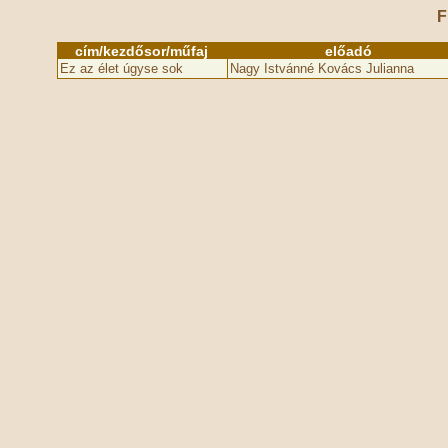
F
cím/kezdősor/műfaj
előadó
Ez az élet úgyse sok
Nagy Istvánné Kovács Julianna