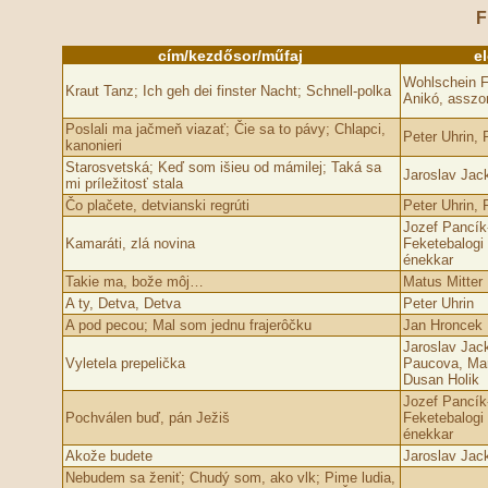
F
cím/kezdősor/műfaj
e
Wohlschein F
Kraut Tanz; Ich geh­ dei finster Nacht; Schnell-polka
Anikó, asszo
Poslali ma jačmeň viazať; Čie sa to pávy; Chlapci,
Peter Uhrin,
kanonieri
Starosvetská; Keď som išieu od mámilej; Taká sa
Jaroslav Jack
mi príležitosť stala
Čo plačete, detvianski regrúti
Peter Uhrin,
Jozef Pancík
Kamaráti, zlá novina
Feketebalogi 
énekkar
Takie ma, bože môj…
Matus Mitter
A ty, Detva, Detva
Peter Uhrin
A pod pecou; Mal som jednu frajerôčku
Jan Hroncek
Jaroslav Jack
Vyletela prepelička
Paucova, Ma
Dusan Holik
Jozef Pancík
Pochválen buď, pán Ježiš
Feketebalogi 
énekkar
Akože budete
Jaroslav Jack
Nebudem sa ženiť; Chudý som, ako vlk; Pime l­udia,