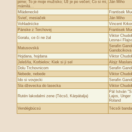
pime; To je moje mužisko; Už je po večeri; Čo si mi,
Ján Miho
mámilá…
Mládenecké
Frantisek Mu
Svieť, mesiaček
Ján Miho
Vohladnícke
Vincent Krkos
Pánske z Terchovej
Frantisek Mu
Viktor Chudo
Goral­u, ce či ne žal­
Lesna-i Fl­ajs
Serafin Gano
Matusovská
Ganobcikova
Hojdana, hojdana
Viktor Chudo
Jelešňa, Korbielov; Kiek si ji sel
Alojz Maslan
Dolu Trchovnicom
Serafin Gano
Nebede, nebede
Viktor Chudo
Ido si vovjecki
Serafin Gano
Sla dževecka do l­asecka
Viktor Chudo
Pál István "S
Rutén lakodalmi zene (Técső, Kárpátalja)
Lajos, Unger
Roland
Vendégbúcsú
Técsői banda