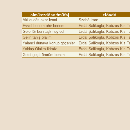
cím/kezdősor/műfaj
előadó
Aki dudás akar lenni
Szabó Imre
Evvel benem ahir benem
Erdal Şalikoglu, Kobzos Kis 
Gelo för beni aşk neyledi
Erdal Şalikoglu, Kobzos Kis 
Gelin taniş olalim
Erdal Şalikoglu, Kobzos Kis 
Yalanci dünaya konup göçenler
Erdal Şalikoglu, Kobzos Kis 
Yoldaş Olalim ikimiz
Erdal Şalikoglu, Kobzos Kis 
Geldi geçti ömrüm benim
Erdal Şalikoglu, Kobzos Kis 