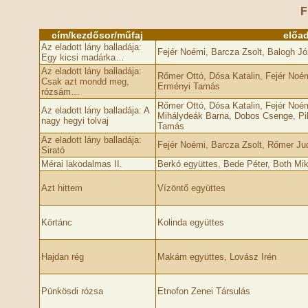
F
cím/kezdősor/műfaj
előa
Az eladott lány balladája:
Fejér Noémi, Barcza Zsolt, Balogh J
Egy kicsi madárka…
Az eladott lány balladája:
Rőmer Ottó, Dósa Katalin, Fejér Noém
Csak azt mondd meg,
Erményi Tamás
rózsám…
Rőmer Ottó, Dósa Katalin, Fejér Noém
Az eladott lány balladája: A
Mihálydeák Barna, Dobos Csenge, Pi
nagy hegyi tolvaj
Tamás
Az eladott lány balladája:
Fejér Noémi, Barcza Zsolt, Rőmer Ju
Sirató
Mérai lakodalmas II.
Berkó együttes, Bede Péter, Both Mik
Azt hittem
Vízöntő együttes
Körtánc
Kolinda együttes
Hajdan rég
Makám együttes, Lovász Irén
Pünkösdi rózsa
Etnofon Zenei Társulás