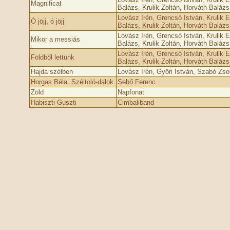
Magnificat
Balázs, Krulik Zoltán, Horváth Baláz
Lovász Irén, Grencsó István, Krulik E
Ó jöjj, ó jöjj
Balázs, Krulik Zoltán, Horváth Baláz
Lovász Irén, Grencsó István, Krulik E
Mikor a messiás
Balázs, Krulik Zoltán, Horváth Baláz
Lovász Irén, Grencsó István, Krulik E
Földből lettünk
Balázs, Krulik Zoltán, Horváth Baláz
Hajda szélben
Lovász Irén, Győri István, Szabó Zso
Horgas Béla: Széltoló-dalok
Sebő Ferenc
Zöld
Napfonat
Habiszti Guszti
Cimbaliband