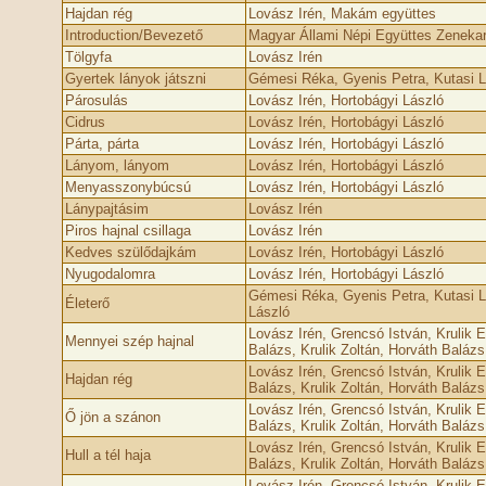
Hajdan rég
Lovász Irén, Makám együttes
Introduction/Bevezető
Magyar Állami Népi Együttes Zeneka
Tölgyfa
Lovász Irén
Gyertek lányok játszni
Gémesi Réka, Gyenis Petra, Kutasi L
Párosulás
Lovász Irén, Hortobágyi László
Cidrus
Lovász Irén, Hortobágyi László
Párta, párta
Lovász Irén, Hortobágyi László
Lányom, lányom
Lovász Irén, Hortobágyi László
Menyasszonybúcsú
Lovász Irén, Hortobágyi László
Lánypajtásim
Lovász Irén
Piros hajnal csillaga
Lovász Irén
Kedves szülődajkám
Lovász Irén, Hortobágyi László
Nyugodalomra
Lovász Irén, Hortobágyi László
Gémesi Réka, Gyenis Petra, Kutasi Li
Életerő
László
Lovász Irén, Grencsó István, Krulik E
Mennyei szép hajnal
Balázs, Krulik Zoltán, Horváth Baláz
Lovász Irén, Grencsó István, Krulik E
Hajdan rég
Balázs, Krulik Zoltán, Horváth Baláz
Lovász Irén, Grencsó István, Krulik E
Ő jön a szánon
Balázs, Krulik Zoltán, Horváth Baláz
Lovász Irén, Grencsó István, Krulik E
Hull a tél haja
Balázs, Krulik Zoltán, Horváth Baláz
Lovász Irén, Grencsó István, Krulik E