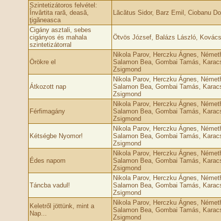
Szintetizátoros felvétel:
Învârtita rară, deasă,
Lăcătus Sidor, Barz Emil, Ciobanu Do
ţigăneasca
Cigány asztali, sebes
cigányos és mahala
Ötvös József, Balázs László, Kovác
szintetizátorral
Nikola Parov, Herczku Ágnes, Németh
Örökre el
Salamon Bea, Gombai Tamás, Karacs
Zsigmond
Nikola Parov, Herczku Ágnes, Németh
Átkozott nap
Salamon Bea, Gombai Tamás, Karacs
Zsigmond
Nikola Parov, Herczku Ágnes, Németh
Férfimagány
Salamon Bea, Gombai Tamás, Karacs
Zsigmond
Nikola Parov, Herczku Ágnes, Németh
Kétségbe Nyomor!
Salamon Bea, Gombai Tamás, Karacs
Zsigmond
Nikola Parov, Herczku Ágnes, Németh
Édes napom
Salamon Bea, Gombai Tamás, Karacs
Zsigmond
Nikola Parov, Herczku Ágnes, Németh
Táncba vadul!
Salamon Bea, Gombai Tamás, Karacs
Zsigmond
Nikola Parov, Herczku Ágnes, Németh
Keletről jöttünk, mint a
Salamon Bea, Gombai Tamás, Karacs
Nap...
Zsigmond