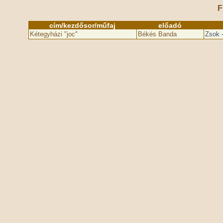
F
cím/kezdősor/műfaj
előadó
Kétegyházi "joc"
Békés Banda
Zsok 