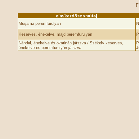
F
cím/kezdősor/műfaj
Muşama peremfurulyán
N
Keserves, énekelve, majd peremfurulyán
P
Népdal, énekelve és okarinán játszva / Székely keserves,
P
énekelve és peremfurulyán játszva
J