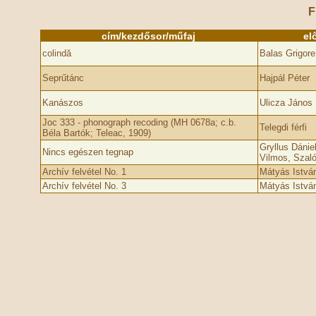
F
cím/kezdősor/műfaj
el
colindă
Balas Grigore
Seprűtánc
Hajpál Péter
Kanászos
Ulicza János
Joc 333 - phonograph recoding (MH 0678a; c.b.
Telegdi férfi
Béla Bartók; Teleac, 1909)
Gryllus Dániel
Nincs egészen tegnap
Vilmos, Szaló
Archív felvétel No. 1
Mátyás Istvá
Archív felvétel No. 3
Mátyás Istvá