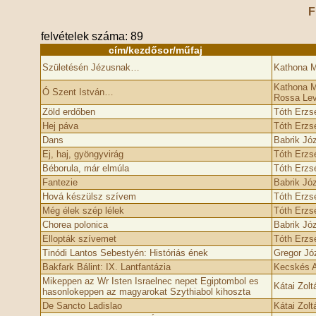
F
felvételek száma: 89
cím/kezdősor/műfaj
Születésén Jézusnak…
Kathona M
Kathona M
Ó Szent István…
Rossa Lev
Zöld erdőben
Tóth Erzs
Hej páva
Tóth Erzs
Dans
Babrik Jó
Ej, haj, gyöngyvirág
Tóth Erzs
Béborula, már elmúla
Tóth Erzs
Fantezie
Babrik Jó
Hová készülsz szívem
Tóth Erzs
Még élek szép lélek
Tóth Erzs
Chorea polonica
Babrik Jó
Ellopták szívemet
Tóth Erzs
Tinódi Lantos Sebestyén: Históriás ének
Gregor Jó
Bakfark Bálint: IX. Lantfantázia
Kecskés 
Mikeppen az Wr Isten Israelnec nepet Egiptombol es
Kátai Zolt
hasonlokeppen az magyarokat Szythiabol kihoszta
De Sancto Ladislao
Kátai Zolt