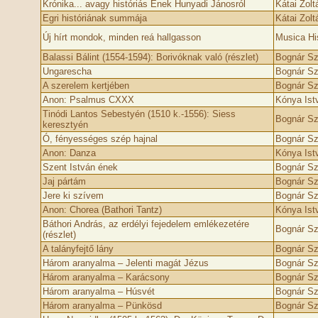
Krónika... avagy históriás Ének Hunyadi Jánosról
Kátai Zolt
Egri históriának summája
Kátai Zolt
Új hírt mondok, minden reá hallgasson
Musica Hi
Balassi Bálint (1554-1594): Borivóknak való (részlet)
Bognár Szi
Ungarescha
Bognár Szi
A szerelem kertjében
Bognár Szi
Anon: Psalmus CXXX
Kónya Ist
Tinódi Lantos Sebestyén (1510 k.-1556): Siess
Bognár Szi
keresztyén
Ó, fényességes szép hajnal
Bognár Szi
Anon: Danza
Kónya Ist
Szent István ének
Bognár Szi
Jaj pártám
Bognár Szi
Jere ki szívem
Bognár Szi
Anon: Chorea (Bathori Tantz)
Kónya Ist
Báthori András, az erdélyi fejedelem emlékezetére
Bognár Szi
(részlet)
A talányfejtő lány
Bognár Szi
Három aranyalma – Jelenti magát Jézus
Bognár Szi
Három aranyalma – Karácsony
Bognár Szi
Három aranyalma – Húsvét
Bognár Szi
Három aranyalma – Pünkösd
Bognár Szi