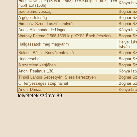
Hans Newsidler (1505 k.-1563): Der Künigen Tanz – Der
Kónya Ist
hupff auf (1536)
Szerelemorvosság
Bognár Szi
A gőgös feleség
Bognár Szi
Himnusz Szent László királyról
Bognár Szi
Anon: Allemande de Ungrie
Kónya Ist
Wathay Ferenc (1568-1609 k.): XXIV. Ének (részlet)
Bognár Szi
Helyei Lá
Hallgassátok meg magyarim
István
Balassi Bálint: Borivóknak való
Bognár Szi
Ungarescha
Bognár Szi
A szerelem kertjében
Bognár Szi
Anon: Psalmus 130.
Kónya Ist
Tinódi Lantos Sebestyén: Siess keresztyén
Bognár Szi
Ó, fényességes szép hajnal
Bognár Szi
Anon: Danza
Kónya Ist
felvételek száma: 89