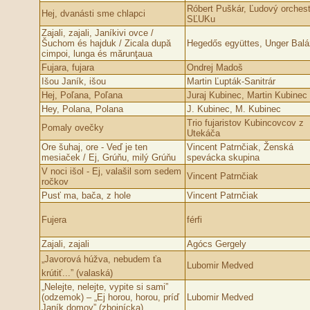
Róbert Puškár, Ľudový orchest
Hej, dvanásti sme chlapci
SĽUKu
Zajali, zajali, Janíkivi ovce /
Šuchom és hajduk / Zicala după
Hegedős együttes, Unger Balá
cimpoi, lunga és mărunţaua
Fujara, fujara
Ondrej Madoš
Išou Janík, išou
Martin Ľupták-Sanitrár
Hej, Poľana, Poľana
Juraj Kubinec, Martin Kubinec
Hey, Polana, Polana
J. Kubinec, M. Kubinec
Trio fujaristov Kubincovcov z
Pomaly ovečky
Utekáča
Ore šuhaj, ore - Veď je ten
Vincent Patrnčiak, Ženská
mesiaček / Ej, Grúňu, milý Grúňu
spevácka skupina
V noci išol - Ej, valašil som sedem
Vincent Patrnčiak
ročkov
Pusť ma, bača, z hole
Vincent Patrnčiak
Fujera
férfi
Zajali, zajali
Agócs Gergely
„Javorová húžva, nebudem ťa
Lubomir Medved
krútiť...” (valaská)
„Nelejte, nelejte, vypite si sami”
(odzemok) – „Ej horou, horou, príď
Lubomir Medved
Janík domov” (zbojnícka)