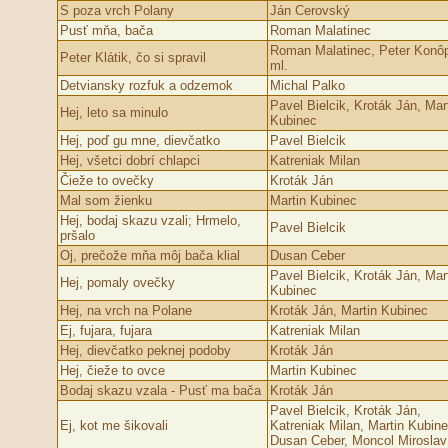
S poza vrch Pol­any
Ján Cerovský
Pusť mňa, bača
Roman Malatinec
Roman Malatinec, Peter Konô
Peter Klátik, čo si spravil
ml.
Detviansky rozfuk a odzemok
Michal Palko
Pavel Bielcik, Kroták Ján, Mar
Hej, leto sa minulo
Kubinec
Hej, poď gu mne, dievčatko
Pavel Bielcik
Hej, všetci dobrí chlapci
Katreniak Milan
Čieže to ovečky
Kroták Ján
Mal som žienku
Martin Kubinec
Hej, bodaj skazu vzali; Hrmelo,
Pavel Bielcik
pršalo
Oj, prečože mňa môj bača klial
Dusan Ceber
Pavel Bielcik, Kroták Ján, Mar
Hej, pomaly ovečky
Kubinec
Hej, na vrch na Pol­ane
Kroták Ján, Martin Kubinec
Ej, fujara, fujara
Katreniak Milan
Hej, dievčatko peknej podoby
Kroták Ján
Hej, čieže to ovce
Martin Kubinec
Bodaj skazu vzala - Pusť ma bača
Kroták Ján
Pavel Bielcik, Kroták Ján,
Ej, kot me šikovali
Katreniak Milan, Martin Kubine
Dusan Ceber, Moncol­ Miroslav