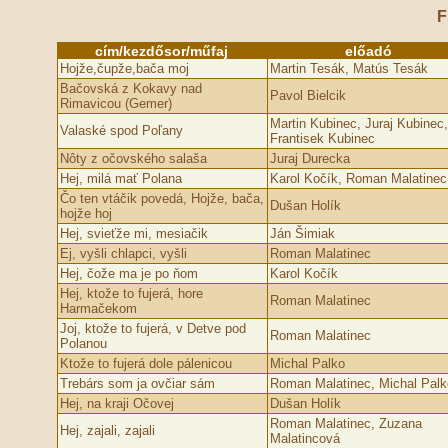
F
cím/kezdősor/műfaj
előadó
Hojže,čupže,bača moj
Martin Tesák, Matús Tesák
Bačovská z Kokavy nad
Pavol Bielcik
Rimavicou (Gemer)
Martin Kubinec, Juraj Kubinec,
Valaské spod Poľany
Frantisek Kubinec
Nôty z očovského salaša
Juraj Durecka
Hej, milá mať Pol­ana
Karol Kočík, Roman Malatinec
Čo ten vtáčik povedá, Hojže, bača,
Dušan Holík
hojže hoj
Hej, svieťže mi, mesiačik
Ján Šimiak
Ej, vyšli chlapci, vyšli
Roman Malatinec
Hej, čože ma je po ňom
Karol Kočík
Hej, ktože to fujerá, hore
Roman Malatinec
Harmačekom
Joj, ktože to fujerá, v Detve pod
Roman Malatinec
Pol­anou
Ktože to fujerá dole pálenicou
Michal Palko
Trebárs som ja ovčiar sám
Roman Malatinec, Michal Palk
Hej, na kraji Očovej
Dušan Holík
Roman Malatinec, Zuzana
Hej, zajali, zajali
Malatincová