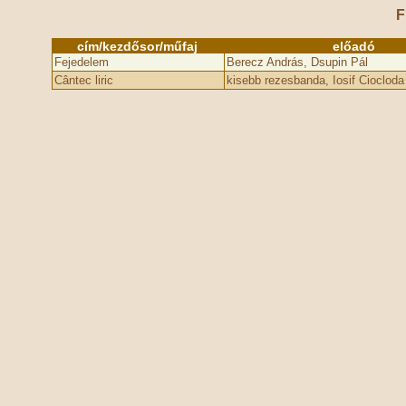
F
cím/kezdősor/műfaj
előadó
Fejedelem
Berecz András, Dsupin Pál
Cântec liric
kisebb rezesbanda, Iosif Ciocloda