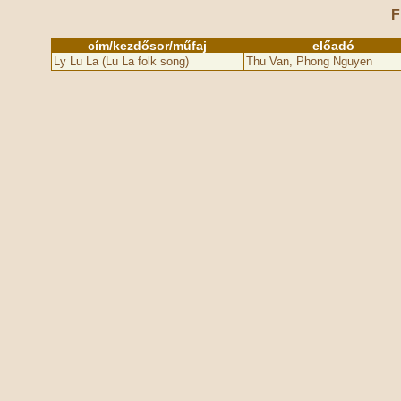
F
cím/kezdősor/műfaj
előadó
Ly Lu La (Lu La folk song)
Thu Van, Phong Nguyen