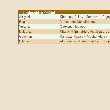
cím/kezdősor/műfaj
Ak yüzli
Khommat Jelilov, Muhammet Rejeb
Begler
Muhammet Nursakhedov
Yaranlar
Ödenyaz Nobatov
Balsayat
Khaitly Mämmetdurdyev, Seitly Ba
Gelemen
Kakabay Nazarov, Mashal Altyev
Bibining
Akmammet Nurmammedov, Khodjabe