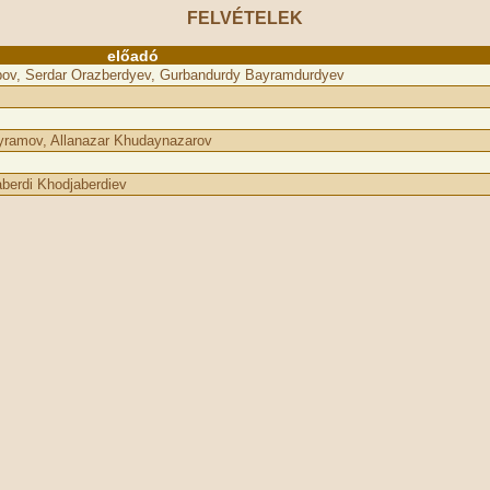
FELVÉTELEK
előadó
ov, Serdar Orazberdyev, Gurbandurdy Bayramdurdyev
yramov, Allanazar Khudaynazarov
rdi Khodjaberdiev