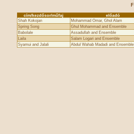
F
cím/kezdősor/műfaj
előadó
Shah Kokojan
Mohammad Omar, Ghol Alam
Spring Song
Ghul Mohammad and Ensemble
Babolale
Assadullah and Ensemble
Laila
Salam Logari and Ensemble
Syamui and Jalali
Abdul Wahab Madadi and Ensemble