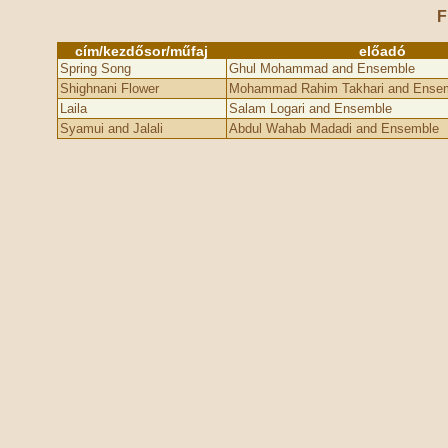
F
cím/kezdősor/műfaj
előadó
Spring Song
Ghul Mohammad and Ensemble
Shighnani Flower
Mohammad Rahim Takhari and Ense
Laila
Salam Logari and Ensemble
Syamui and Jalali
Abdul Wahab Madadi and Ensemble