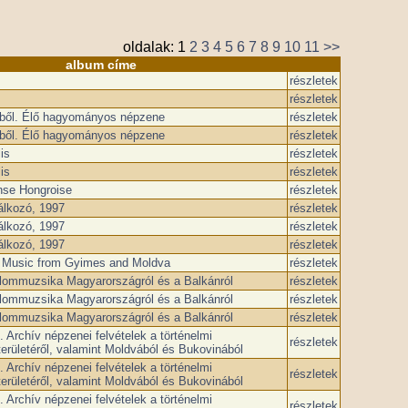
oldalak:
1
2
3
4
5
6
7
8
9
10
11
>>
album címe
részletek
részletek
yből. Élő hagyományos népzene
részletek
yből. Élő hagyományos népzene
részletek
is
részletek
is
részletek
nse Hongroise
részletek
lkozó, ­1997
részletek
lkozó, ­1997
részletek
lkozó, ­1997
részletek
k Music from Gyimes and Moldva
részletek
lommuzsika Magyarországról és a Balkánról
részletek
lommuzsika Magyarországról és a Balkánról
részletek
lommuzsika Magyarországról és a Balkánról
részletek
 Archív népzenei felvételek a történelmi
részletek
erületéről, valamint Moldvából és Bukovinából
 Archív népzenei felvételek a történelmi
részletek
erületéről, valamint Moldvából és Bukovinából
 Archív népzenei felvételek a történelmi
részletek