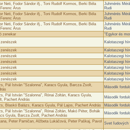
r Neti, Fodor Sándor ifj., Toni Rudolf Kormos, Berki Béla
Juhmérés Mérá
 Ferenc Árus
Rudi
r Neti, Fodor Sándor ifj., Toni Rudolf Kormos, Berki Béla
Juhmérés Mérá
 Ferenc Árus
Rudi
r Neti, Fodor Sándor ifj., Toni Rudolf Kormos, Berki Béla
Juhmérés Mérá
 Ferenc Árus
Rudi
 zenekar
"Egykor és mos
i zenészek
Kalotaszegi hí
i zenészek
Kalotaszegi hí
i zenészek
Kalotaszegi hí
i zenészek
Kalotaszegi hí
i zenészek
Kalotaszegi hí
i zenészek
Kalotaszegi hí
i zenészek
Kalotaszegi hí
s, Pál István "Szalonna", Karacs Gyula, Barcza Zsolt,
Második fordul
drás
s, Pál István "Szalonna", Rónai Zoltán, Karacs Gyula,
Második fordul
t, Pachert András
s, Blaskó Balázs, Karacs Gyula, Pál Lajos, Pachert András
Második fordul
s, Pál István "Szalonna", Rónai Zoltán, Makó Péter, Bohák
Második fordul
cs Gyula, Barcza Zsolt, Pachert András
na, Peter Parniĉan, Alžbeta Lukáčová, Peter Paškaj, Pavol
Svet ľudových 