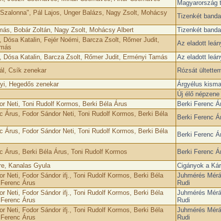
Magyarország t
"Szalonna", Pál Lajos, Unger Balázs, Nagy Zsolt, Mohácsy
Tizenkét banda
ás, Bobár Zoltán, Nagy Zsolt, Mohácsy Albert
Tizenkét banda
 Dósa Katalin, Fejér Noémi, Barcza Zsolt, Rőmer Judit,
Az eladott leá
amás
 Dósa Katalin, Barcza Zsolt, Rőmer Judit, Erményi Tamás
Az eladott leá
ál, Csík zenekar
Rózsát ültette
yi, Hegedős zenekar
Árgyélus kisma
Új élő népzene 
r Neti, Toni Rudolf Kormos, Berki Béla Árus
Berki Ferenc Á
c Árus, Fodor Sándor Neti, Toni Rudolf Kormos, Berki Béla
Berki Ferenc Á
c Árus, Fodor Sándor Neti, Toni Rudolf Kormos, Berki Béla
Berki Ferenc Á
c Árus, Berki Béla Árus, Toni Rudolf Kormos
Berki Ferenc Á
re, Kanalas Gyula
Cigányok a Ká
r Neti, Fodor Sándor ifj., Toni Rudolf Kormos, Berki Béla
Juhmérés Mérá
 Ferenc Árus
Rudi
r Neti, Fodor Sándor ifj., Toni Rudolf Kormos, Berki Béla
Juhmérés Mérá
 Ferenc Árus
Rudi
r Neti, Fodor Sándor ifj., Toni Rudolf Kormos, Berki Béla
Juhmérés Mérá
 Ferenc Árus
Rudi