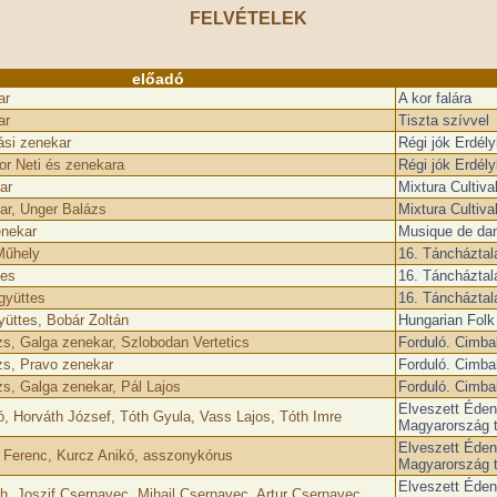
FELVÉTELEK
előadó
ar
A kor falára
ar
Tiszta szívvel
si zenekar
Régi jók Erdél
r Neti és zenekara
Régi jók Erdél
ar
Mixtura Cultival
ar, Unger Balázs
Mixtura Cultival
nekar
Musique de da
Műhely
16. Táncháztalá
tes
16. Táncháztalá
gyüttes
16. Táncháztalá
üttes, Bobár Zoltán
Hungarian Fol
s, Galga zenekar, Szlobodan Vertetics
Forduló. Cimba
zs, Pravo zenekar
Forduló. Cimba
s, Galga zenekar, Pál Lajos
Forduló. Cimba
Elveszett Éden.
, Horváth József, Tóth Gyula, Vass Lajos, Tóth Imre
Magyarország t
Elveszett Éden.
 Ferenc, Kurcz Anikó, asszonykórus
Magyarország t
Elveszett Éden.
h, Joszif Csernavec, Mihail Csernavec, Artur Csernavec