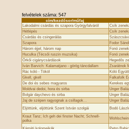
felvételek száma: 547
cím/kezdősor/műfaj
Lakodalmi csárdás és szapora Györgyfalváról
Csík zenek
Hétlépés
Csík zenek
Csárdás és csingerálás
Szászcsává
Szapora
Fodor Sándo
Három éjjel, három nap
Fonó zenek
Huculka (Técsői ruszin muzsika)
Fonó zenek
Örkői cigánycsárdások
Hegedős ze
Iván Barvich: Kalamatjano - görög táncdallam
Zsarátnok 
Rác kóló - Tököl
Kóló Együt
Gkell, gkell
Falkafolk E
De doi és sebes magyaros
Kerekes egy
Moldvai dedoi, hora és sirba
Unger Baláz
Bolgár daychevo és sirba
Unger Balá
Jaj de szépen ragyognak a csillagok…
Unger Baláz
Eljöttünk, eljöttünk Szent István szolgái
Bodó László
Kraut Tanz; Ich geh­ dei finster Nacht; Schnell-
Wohlschein
polka
Kárpáti kolomejkák
Petro Babic