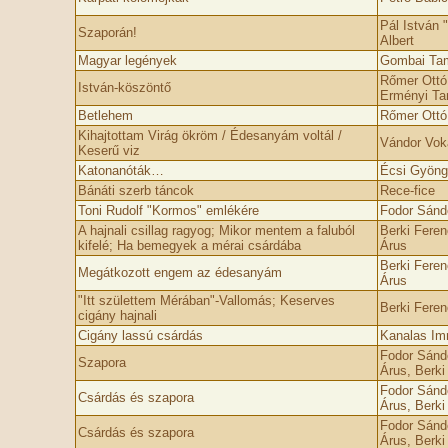
Pál István 
Szaporán!
Albert
Magyar legények
Gombai Tam
Rőmer Ottó,
István-köszöntő
Erményi T
Betlehem
Rőmer Ottó,
Kihajtottam Virág ökröm / Édesanyám voltál /
Vándor Vok
Keserű viz
Katonanóták…
Écsi Gyöng
Bánáti szerb táncok
Rece-fice
Toni Rudolf "Kormos" emlékére
Fodor Sándo
A hajnali csillag ragyog; Mikor mentem a faluból
Berki Feren
kifelé; Ha bemegyek a mérai csárdába
Árus
Berki Feren
Megátkozott engem az édesanyám
Árus
"Itt születtem Mérában"-Vallomás; Keserves
Berki Feren
cigány hajnali
Cigány lassú csárdás
Kanalas Im
Fodor Sándo
Szapora
Árus, Berki
Fodor Sándo
Csárdás és szapora
Árus, Berki
Fodor Sándo
Csárdás és szapora
Árus, Berki