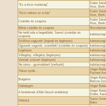
Fodor Sándo
"Ez a kicsi mulatság"
Árus, Berki
Fodor Sándo
"Kicsi nékem ez a ház"
Árus, Berki
Fodor Sándo
Csárdás és szapora
Árus, Berki
Mérai csárdás és szapora
Rozsdamaró
Ne tedd oda a hegedűdet, Samu! (csárdás és
kalotaszeg
szapora)
Szólítva vagyunk! (hajnali és legényes)
kalotaszeg
Ügyesek vagytok, szeretlek! (csárdás és szapora)
kalotaszeg
Legényes
kalotaszeg
Vőlegény, vőlegény (legényes)
kalotaszeg
Vannak százan! (legényes)
kalotaszeg
Ne siess - gyorsabban! (verbunk)
kalotaszeg
Unger Baláz
Titkon nyílik…
Pachert An
Unger Baláz
Bulgáros
Barcza Zsol
Gabalygós
Unger Baláz
Unger Baláz
A fentieknek (Oláh Dezső emlékére)
Endre, Kara
Samo Smeta
Olafská
Bako