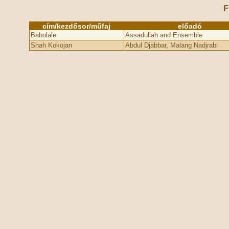
F
cím/kezdősor/műfaj
előadó
Babolale
Assadullah and Ensemble
Shah Kokojan
Abdul Djabbar, Malang Nadjrabi