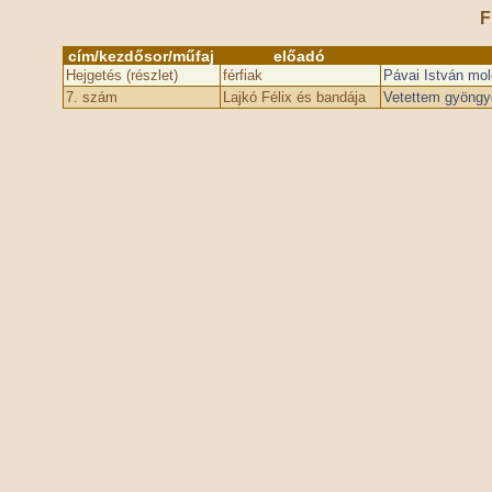
F
cím/kezdősor/műfaj
előadó
Hejgetés (részlet)
férfiak
Pávai István mold
7. szám
Lajkó Félix és bandája
Vetettem gyöngy