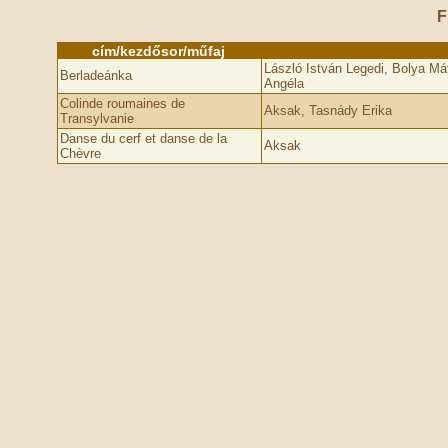
F
cím/kezdősor/műfaj
László István Legedi, Bolya Má
Berladeánka
Angéla
Colinde roumaines de
Aksak, Tasnády Erika
Transylvanie
Danse du cerf et danse de la
Aksak
Chèvre