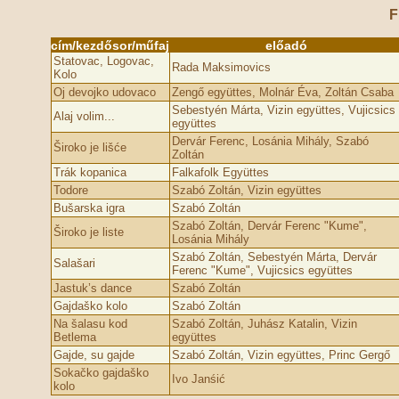
F
cím/kezdősor/műfaj
előadó
Statovac, Logovac,
Rada Maksimovics
Kolo
Oj devojko udovaco
Zengő együttes, Molnár Éva, Zoltán Csaba
Sebestyén Márta, Vizin együttes, Vujicsics
Alaj volim...
együttes
Dervár Ferenc, Losánia Mihály, Szabó
Široko je lišće
Zoltán
Trák kopanica
Falkafolk Együttes
Todore
Szabó Zoltán, Vizin együttes
Bušarska igra
Szabó Zoltán
Szabó Zoltán, Dervár Ferenc "Kume",
Široko je liste
Losánia Mihály
Szabó Zoltán, Sebestyén Márta, Dervár
Salašari
Ferenc "Kume", Vujicsics együttes
Jastuk’s dance
Szabó Zoltán
Gajdaško kolo
Szabó Zoltán
Na šalasu kod
Szabó Zoltán, Juhász Katalin, Vizin
Betlema
együttes
Gajde, su gajde
Szabó Zoltán, Vizin együttes, Princ Gergő
Sokačko gajdaško
Ivo Janśić
kolo