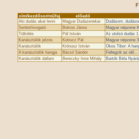
F
cím/kezdősor/műfaj
előadó
Aki dudás akar lenni
Magyar Dudazenekar
Dudásom, dudáso
Sertéshívogató
Bokros János
Magyar népzene Kod
Tülkölés
Pál István
Az utolsó dudás 1.
Kanásztülök jelzés
Kotrucz Pál
Magyar népzene 3
Kanásztülök
Krónusz István
Okos Tibor: A han
A kanásztülök hangja
Bácsó Sándor
Fellegzik az idő..
Kanásztülök dallam
Bereczky Imre Mihály
Bartók Béla Nyárá