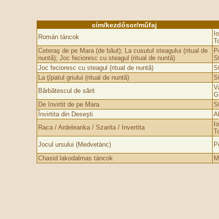
cím/kezdősor/műfaj
Io
Román táncok
T
Ceteraş de pe Mara (de băut); La cusutul steagului (ritual de
P
nuntă); Joc fecioresc cu steagul (ritual de nuntă)
S
Joc fecioresc cu steagul (ritual de nuntă)
S
La ţîpatul griului (ritual de nuntă)
S
V
Bărbătescul de sărit
G
De învirtit de pe Mara
S
Învirtita din Deseşti
A
Io
Raca / Ardeleanka / Szarita / Invertita
T
Jocul ursului (Medvetánc)
P
Chasid lakodalmas táncok
M