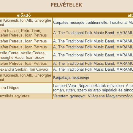
FELVÉTELEK
előadó
al
n Kikineidi, Ion Alb, Gheorghe
Carpates musique traditionnelle. Traditional 
out
etru Ioanas, Petru Tiran,
A. The Traditional Folk Music Band. MARA
tefan Petreus, Ioan Petreus
tefan Petreus, Ioan Petreus
A. The Traditional Folk Music Band. MARA
tefan Petreus, Ioan Petreus
A. The Traditional Folk Music Band. MARA
asile Conta, Vasile Codrea,
A. The Traditional Folk Music Band. MARA
heorghe Radu, Ioan Suciv
tefan Petreus, Ioan Petreus
A. The Traditional Folk Music Band. MARA
lexandru Serban, Ion Covaci
A. The Traditional Folk Music Band. MARA
n Kikineidi, Ion Alb, Gheorghe
Kárpátalja népzenéje
out
Lampert Vera: Népzene Bartók műveiben. A fel
etru Drăgus
román, rutén, szerb és arab népdalok és tánc
uzsikás együttes
Vetettem gyöngyöt. Világzene Magyarországon