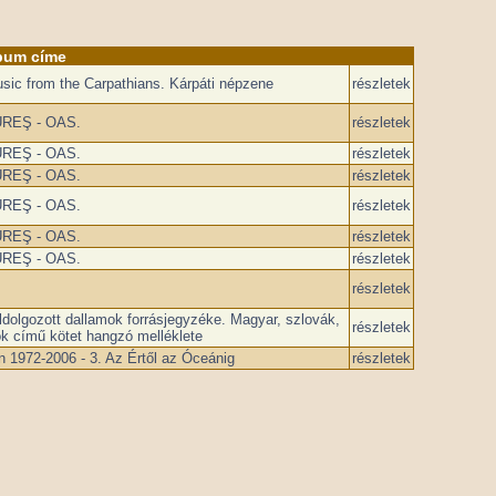
bum címe
Music from the Carpathians. Kárpáti népzene
részletek
MUREŞ - OAS.
részletek
MUREŞ - OAS.
részletek
MUREŞ - OAS.
részletek
MUREŞ - OAS.
részletek
MUREŞ - OAS.
részletek
MUREŞ - OAS.
részletek
részletek
dolgozott dallamok forrásjegyzéke. Magyar, szlovák,
részletek
ok című kötet hangzó melléklete
 1972-2006 - 3. Az Értől az Óceánig
részletek