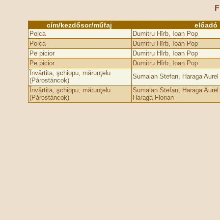
F
cím/kezdősor/műfaj
előadó
Polca
Dumitru Hîrb, Ioan Pop
Polca
Dumitru Hîrb, Ioan Pop
Pe picior
Dumitru Hîrb, Ioan Pop
Pe picior
Dumitru Hîrb, Ioan Pop
Învârtita, şchiopu, mărunţelu
Sumalan Stefan, Haraga Aurel i
(Párostáncok)
Învârtita, şchiopu, mărunţelu
Sumalan Stefan, Haraga Aurel i
(Párostáncok)
Haraga Florian