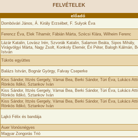
FELVÉTELEK
előadó
Dombóvári János, Á. Király Erzsébet, F. Sulyok Éva
Ferencz Éva, Elek Tihamér, Fábián Márta, Szécsi Klára, Wilheim Ferenc
Lázár Katalin, Lovász Irén, Szvorák Katalin, Salamon Beáta, Sipos Mihály,
Virágvölgyi Márta, Nagy Zsolt, Konkoly Elemér, Éri Péter, Balogh Kálmán, B
István
Tükrös együttes
Balázs István, Bognár György, Falvay Cseperke
Kiss Sándor, Ittzés Gergely, Várnai Bea, Berki Sándor, Túri Éva, Lukács Atti
Rönkös lldikó, Sztankov Iván
Kiss Sándor, Ittzés Gergely, Várnai Bea, Berki Sándor, Túri Éva, Lukács Atti
Rönkös lldikó, Sztankov Iván
Kiss Sándor, Ittzés Gergely, Várnai Bea, Berki Sándor, Túri Éva, Lukács Atti
Rönkös lldikó, Sztankov Iván
Lajkó Félix és bandája
Auer Vonósnégyes
Magyar Zongorás Trió