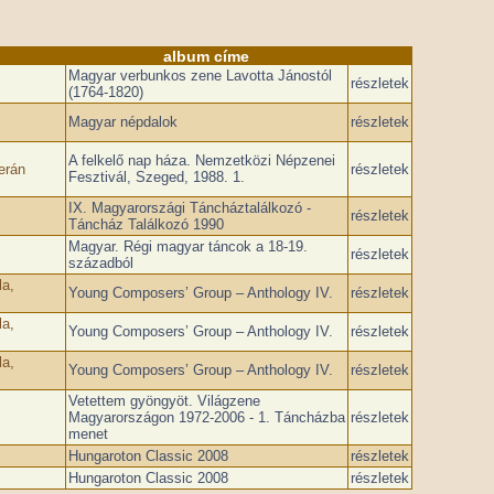
album címe
Magyar verbunkos zene Lavotta Jánostól
részletek
(1764-1820)
Magyar népdalok
részletek
A felkelő nap háza. Nemzetközi Népzenei
erán
részletek
Fesztivál, Szeged, 1988. 1.
IX. Magyarországi Táncháztalálkozó -
részletek
Táncház Találkozó 1990
Magyar. Régi magyar táncok a 18-19.
részletek
századból
la,
Young Composers’ Group – Anthology IV.
részletek
la,
Young Composers’ Group – Anthology IV.
részletek
la,
Young Composers’ Group – Anthology IV.
részletek
Vetettem gyöngyöt. Világzene
Magyarországon 1972-2006 - 1. Táncházba
részletek
menet
Hungaroton Classic 2008
részletek
Hungaroton Classic 2008
részletek