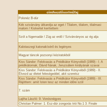
cím/kezdősor/műfaj
Polonéz B-dúr
Kék szivárvány átkarolja az eget / Tilalom, tilalom, tilalmasi
malom / Kiskertet kerítettem
Szól a fügemadár / Zúg az erdő / Szivárványos az ég alja
Kalotaszegi katonakísérő és legényes
Magyar táncok pozsonyi kéziratokból
Kiss Sándor: Felolvasás a Prédikátor Könyvéből (1989) - I. A
prédikátornak, Dávid fiának, Jeruzsálem királyának szavai
Kiss Sándor: Felolvasás a Prédikátor Könyvéből (1989) - II.
Élvezd az életet feleségeddel, akit szeretsz
Kiss Sándor: Felolvasás a Prédikátor Könyvéből (1989) - III.
Rájöttem: amit Isten tesz az minden időre szól
7. szám
Lajtha László: 9. Vonósnégyes
Christian Palmer: 1. Esz-dúr zongorás trió No.1 3. Finale