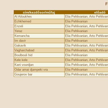
F
cím/kezdősor/műfaj
előadó
Al Ailoukhes
Elia Pehlivanian, Arto Pehlivan
Echkhemed
Elia Pehlivanian
Enzeli
Elia Pehlivanian, Arto Pehlivan
Yeraz
Elia Pehlivanian
Kemancha
Elia Pehlivanian, Arto Pehlivan
Im davir
Elia Pehlivanian
Gakavik
Elia Pehlivanian, Arto Pehlivan
Vagharchabad
Elia Pehlivanian, Arto Pehlivan
Boulbouli hid
Elia Pehlivanian
Kele kele
Elia Pehlivanian, Arto Pehlivan
Kani vourdjan
Elia Pehlivanian, Arto Pehlivan
Odar amai djampeki vra
Elia Pehlivanian
Goujerov bar
Elia Pehlivanian, Arto Pehlivan