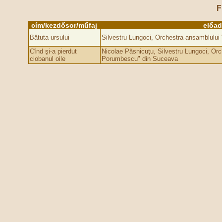
F
cím/kezdősor/műfaj
előa
Bătuta ursului
Silvestru Lungoci, Orchestra ansamblulu
Cînd şi-a pierdut
Nicolae Păsnicuţu, Silvestru Lungoci, Orc
ciobanul oile
Porumbescu" din Suceava