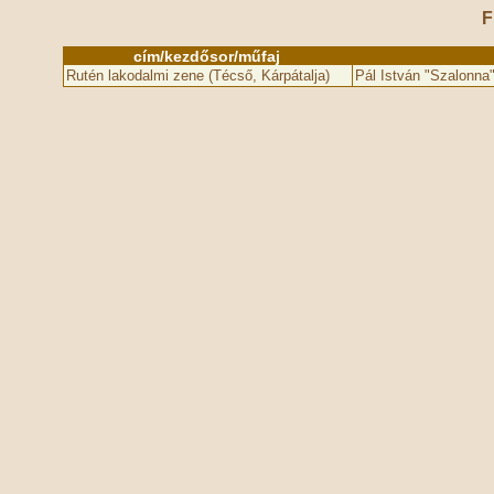
F
cím/kezdősor/műfaj
Rutén lakodalmi zene (Técső, Kárpátalja)
Pál István "Szalonna