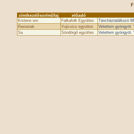
F
cím/kezdősor/műfaj
előadó
Krsteno oro
Falkafolk Együttes
Táncháztalálkozó ­9
Rastanak
Vujicsics együttes
Vetettem gyöngyöt. 
Sa
Söndörgő együttes
Vetettem gyöngyöt. 