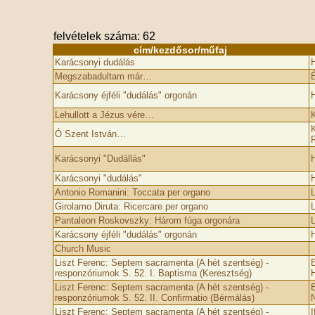
felvételek száma: 62
cím/kezdősor/műfaj
Karácsonyi dudálás
H
Megszabadultam már…
É
Karácsony éjféli "dudálás" orgonán
H
Lehullott a Jézus vére…
K
K
Ó Szent István…
Karácsonyi "Dudállás"
H
Karácsonyi "dudálás"
H
Antonio Romanini: Toccata per organo
Girolamo Diruta: Ricercare per organo
Pantaleon Roskovszky: Három fúga orgonára
Karácsony éjféli "dudálás" orgonán
H
Church Music
Liszt Ferenc: Septem sacramenta (A hét szentség) -
B
responzóriumok S. 52. I. Baptisma (Keresztség)
H
Liszt Ferenc: Septem sacramenta (A hét szentség) -
B
responzóriumok S. 52. II. Confirmatio (Bérmálás)
N
Liszt Ferenc: Septem sacramenta (A hét szentség) -
I