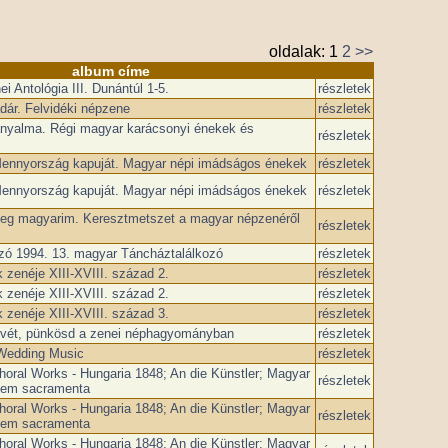
oldalak:
1
2
>>
album címe
 Antológia III. Dunántúl 1-5.
részletek
dár. Felvidéki népzene
részletek
anyalma. Régi magyar karácsonyi énekek és
részletek
Mennyország kapuját. Magyar népi imádságos énekek
részletek
Mennyország kapuját. Magyar népi imádságos énekek
részletek
eg magyarim. Keresztmetszet a magyar népzenéről
részletek
zó ­1994. 13. magyar Táncháztalálkozó
részletek
zenéje XIII-XVIII. század 2.
részletek
zenéje XIII-XVIII. század 2.
részletek
zenéje XIII-XVIII. század 3.
részletek
svét, pünkösd a zenei néphagyományban
részletek
Wedding Music
részletek
horal Works - Hungaria 1848; An die Künstler; Magyar
részletek
ptem sacramenta
horal Works - Hungaria 1848; An die Künstler; Magyar
részletek
ptem sacramenta
horal Works - Hungaria 1848; An die Künstler; Magyar