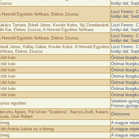
Zsuzsa
királyi dal; Se
Liszt Ferenc: C
 Honvéd Együttes férfikara, Elekes Zsuzsa
királyi dal; Se
akács Tamara, Bándi János, Kováts Kolos, Ifjú Zenebarátok
Liszt Ferenc: C
ői Kar, Elekes Zsuzsa, A Honvéd Együttes férfikara
királyi dal; Se
Liszt Ferenc: C
 Honvéd Együttes férfikara, Elekes Zsuzsa
királyi dal; Se
ándi János, Kállay Gábor, Kováts Kolos, A Honvéd Együttes
Liszt Ferenc: C
érfikara, Elekes Zsuzsa
királyi dal; Se
rőd Iván
Órómai liturgik
rőd Iván
Órómai liturgik
rőd Iván
Órómai liturgik
rőd Iván
Órómai liturgik
rőd Iván
Órómai liturgik
rőd Iván
Órómai liturgik
rőd Iván
Órómai liturgik
Vetettem gyöng
yrius együttes
Frissen gyöng
erczku Ágnes, Pál István "Szalonna", Barcza Zsolt, Karacs
Örömzene
yula, Doór Róbert
tömeg
A magyar népén
óth András kántor és a tömeg
A magyar népén
tömeg
A magyar népén