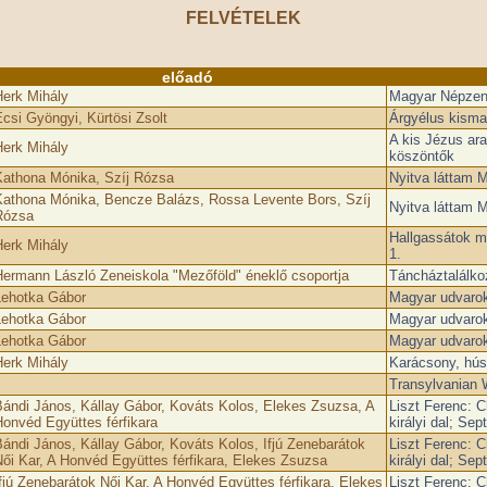
FELVÉTELEK
előadó
erk Mihály
Magyar Népzenei
csi Gyöngyi, Kürtösi Zsolt
Árgyélus kisma
A kis Jézus ar
erk Mihály
köszöntők
athona Mónika, Szíj Rózsa
Nyitva láttam 
athona Mónika, Bencze Balázs, Rossa Levente Bors, Szíj
Nyitva láttam 
Rózsa
Hallgassátok m
erk Mihály
1.
ermann László Zeneiskola "Mezőföld" éneklő csoportja
Táncháztalálko
Lehotka Gábor
Magyar udvarok 
Lehotka Gábor
Magyar udvarok 
Lehotka Gábor
Magyar udvarok 
erk Mihály
Karácsony, hú
Transylvanian 
ándi János, Kállay Gábor, Kováts Kolos, Elekes Zsuzsa, A
Liszt Ferenc: C
onvéd Együttes férfikara
királyi dal; Se
ándi János, Kállay Gábor, Kováts Kolos, Ifjú Zenebarátok
Liszt Ferenc: C
ői Kar, A Honvéd Együttes férfikara, Elekes Zsuzsa
királyi dal; Se
fjú Zenebarátok Női Kar, A Honvéd Együttes férfikara, Elekes
Liszt Ferenc: C