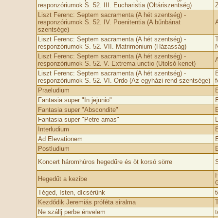
responzóriumok S. 52. III. Eucharistia (Oltáriszentség)
Liszt Ferenc: Septem sacramenta (A hét szentség) -
responzóriumok S. 52. IV. Poenitentia (A bűnbánat
A
szentsége)
Liszt Ferenc: Septem sacramenta (A hét szentség) -
T
responzóriumok S. 52. VII. Matrimonium (Házasság)
N
Liszt Ferenc: Septem sacramenta (A hét szentség) -
A
responzóriumok S. 52. V. Extrema unctio (Utolsó kenet)
Liszt Ferenc: Septem sacramenta (A hét szentség) -
B
responzóriumok S. 52. VI. Ordo (Az egyházi rend szentsége)
f
Praeludium
E
Fantasia super "In jejunio"
E
Fantasia super "Abscondite"
E
Fantasia super "Petre amas"
E
Interludium
E
Ad Elevationem
E
Postludium
E
Koncert háromhúros hegedűre és öt korsó sörre
S
H
Hegedűt a kezibe
G
Téged, Isten, dícsérünk
Kezdődik Jeremiás próféta siralma
T
Ne szállj perbe énvelem