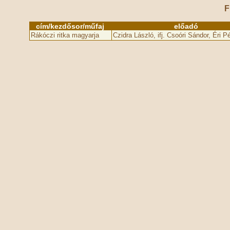
F
cím/kezdősor/műfaj
előadó
Rákóczi ritka magyarja
Czidra László, ifj. Csoóri Sándor, Éri Pé