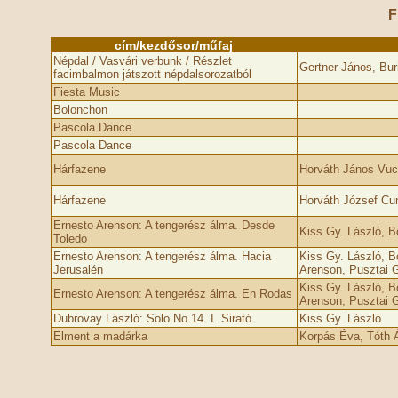
F
cím/kezdősor/műfaj
Népdal / Vasvári verbunk / Részlet
Gertner János, Bur
facimbalmon játszott népdalsorozatból
Fiesta Music
Bolonchon
Pascola Dance
Pascola Dance
Hárfazene
Horváth János Vuc
Hárfazene
Horváth József Cu
Ernesto Arenson: A tengerész álma. Desde
Kiss Gy. László, B
Toledo
Ernesto Arenson: A tengerész álma. Hacia
Kiss Gy. László, B
Jerusalén
Arenson, Pusztai G
Kiss Gy. László, B
Ernesto Arenson: A tengerész álma. En Rodas
Arenson, Pusztai G
Dubrovay László: Solo No.14. I. Sirató
Kiss Gy. László
Elment a madárka
Korpás Éva, Tóth 