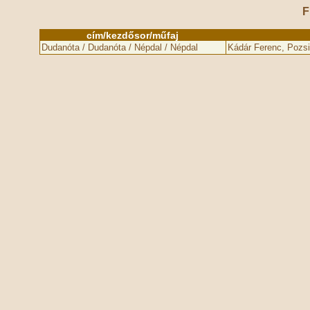
F
cím/kezdősor/műfaj
Dudanóta / Dudanóta / Népdal / Népdal
Kádár Ferenc, Pozsi