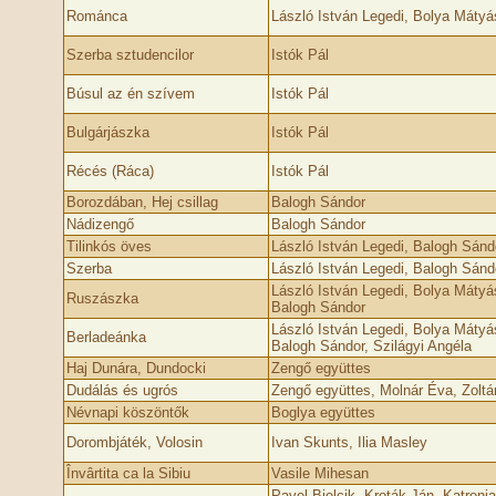
Románca
László István Legedi, Bolya Mátyá
Szerba sztudencilor
Istók Pál
Búsul az én szívem
Istók Pál
Bulgárjászka
Istók Pál
Récés (Ráca)
Istók Pál
Borozdában, Hej csillag
Balogh Sándor
Nádizengő
Balogh Sándor
Tilinkós öves
László István Legedi, Balogh Sánd
Szerba
László István Legedi, Balogh Sánd
László István Legedi, Bolya Mátyá
Ruszászka
Balogh Sándor
László István Legedi, Bolya Mátyá
Berladeánka
Balogh Sándor, Szilágyi Angéla
Haj Dunára, Dundocki
Zengő együttes
Dudálás és ugrós
Zengő együttes, Molnár Éva, Zolt
Névnapi köszöntők
Boglya együttes
Dorombjáték, Volosin
Ivan Skunts, Ilia Masley
Învârtita ca la Sibiu
Vasile Mihesan
Pavel Bielcik, Kroták Ján, Katreni