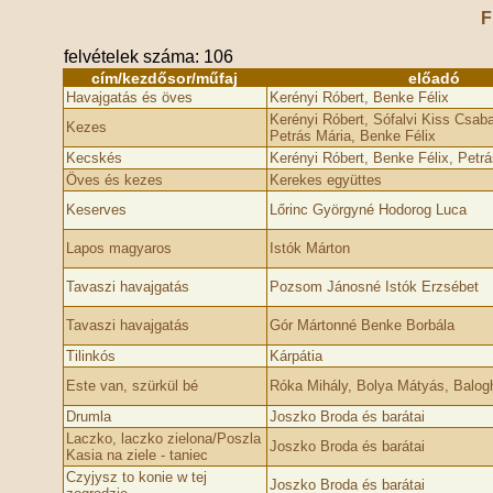
F
felvételek száma: 106
cím/kezdősor/műfaj
előadó
Havajgatás és öves
Kerényi Róbert, Benke Félix
Kerényi Róbert, Sófalvi Kiss Csab
Kezes
Petrás Mária, Benke Félix
Kecskés
Kerényi Róbert, Benke Félix, Petrá
Öves és kezes
Kerekes együttes
Keserves
Lőrinc Györgyné Hodorog Luca
Lapos magyaros
Istók Márton
Tavaszi havajgatás
Pozsom Jánosné Istók Erzsébet
Tavaszi havajgatás
Gór Mártonné Benke Borbála
Tilinkós
Kárpátia
Este van, szürkül bé
Róka Mihály, Bolya Mátyás, Balog
Drumla
Joszko Broda és barátai
Laczko, laczko zielona/Poszla
Joszko Broda és barátai
Kasia na ziele - taniec
Czyjysz to konie w tej
Joszko Broda és barátai