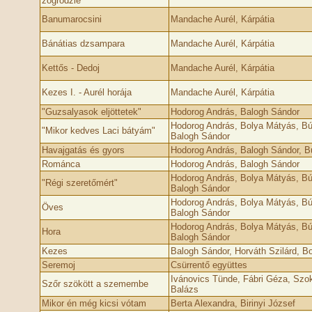
zogrodzie
Banumarocsini
Mandache Aurél, Kárpátia
Bánátias dzsampara
Mandache Aurél, Kárpátia
Kettős - Dedoj
Mandache Aurél, Kárpátia
Kezes I. - Aurél horája
Mandache Aurél, Kárpátia
"Guzsalyasok eljöttetek"
Hodorog András, Balogh Sándor
Hodorog András, Bolya Mátyás, Búz
"Mikor kedves Laci bátyám"
Balogh Sándor
Havajgatás és gyors
Hodorog András, Balogh Sándor, Bú
Románca
Hodorog András, Balogh Sándor
Hodorog András, Bolya Mátyás, Búz
"Régi szeretőmért"
Balogh Sándor
Hodorog András, Bolya Mátyás, Búz
Öves
Balogh Sándor
Hodorog András, Bolya Mátyás, Búz
Hora
Balogh Sándor
Kezes
Balogh Sándor, Horváth Szilárd, Bo
Seremoj
Csürrentő együttes
Ivánovics Tünde, Fábri Géza, Szo
Szőr szökött a szemembe
Balázs
Mikor én még kicsi vótam
Berta Alexandra, Birinyi József