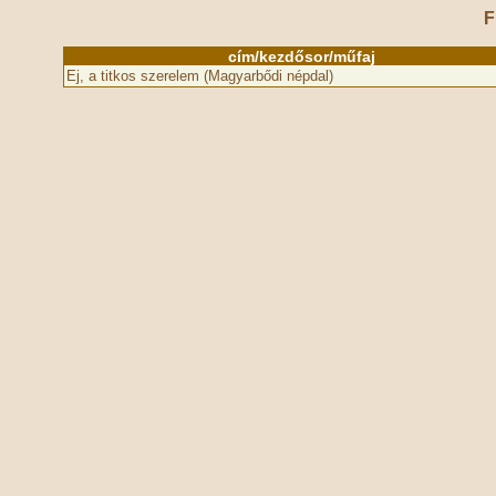
F
cím/kezdősor/műfaj
Ej, a titkos szerelem (Magyarbődi népdal)