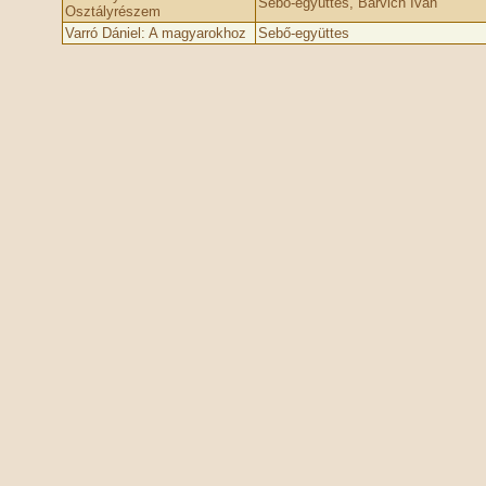
Sebő-együttes, Barvich Iván
Osztályrészem
Varró Dániel: A magyarokhoz
Sebő-együttes