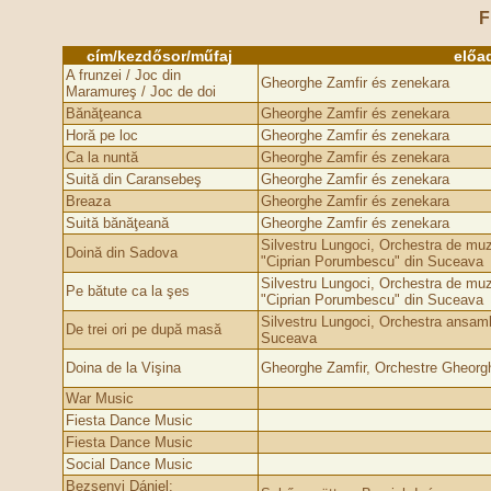
F
cím/kezdősor/műfaj
előa
A frunzei / Joc din
Gheorghe Zamfir és zenekara
Maramureş / Joc de doi
Bănăţeanca
Gheorghe Zamfir és zenekara
Horă pe loc
Gheorghe Zamfir és zenekara
Ca la nuntă
Gheorghe Zamfir és zenekara
Suită din Caransebeş
Gheorghe Zamfir és zenekara
Breaza
Gheorghe Zamfir és zenekara
Suită bănăţeană
Gheorghe Zamfir és zenekara
Silvestru Lungoci, Orchestra de mu
Doină din Sadova
"Ciprian Porumbescu" din Suceava
Silvestru Lungoci, Orchestra de mu
Pe bătute ca la şes
"Ciprian Porumbescu" din Suceava
Silvestru Lungoci, Orchestra ansamb
De trei ori pe după masă
Suceava
Doina de la Vişina
Gheorghe Zamfir, Orchestre Gheorg
War Music
Fiesta Dance Music
Fiesta Dance Music
Social Dance Music
Bezsenyi Dániel: