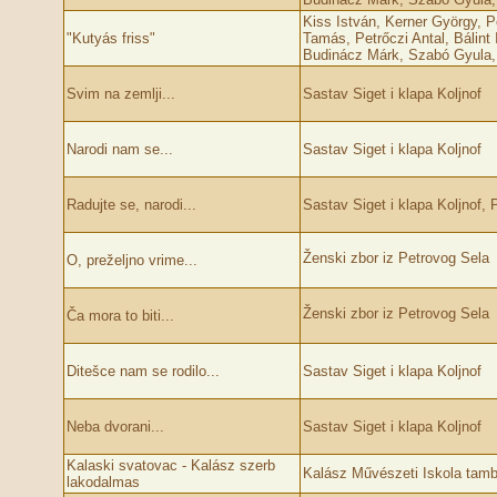
Kiss István, Kerner György, P
"Kutyás friss"
Tamás, Petrőczi Antal, Bálint 
Budinácz Márk, Szabó Gyula,
Svim na zemlji...
Sastav Siget i klapa Koljnof
Narodi nam se...
Sastav Siget i klapa Koljnof
Radujte se, narodi...
Sastav Siget i klapa Koljnof, 
Ženski zbor iz Petrovog Sela
O, preželjno vrime...
Ženski zbor iz Petrovog Sela
Ča mora to biti...
Ditešce nam se rodilo...
Sastav Siget i klapa Koljnof
Neba dvorani...
Sastav Siget i klapa Koljnof
Kalaski svatovac - Kalász szerb
Kalász Művészeti Iskola tam
lakodalmas