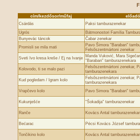
F
cím/kezdősor/műfaj
előad
Csárdás
Paksi tamburazenekar
Ugrós
Bátmonostori Família Tambur
Bunyevác táncok
Čabar zenekar
Pavo Šimora "Baraban" tambu
Promisli se mila mati
Felsőszentmártoni zenekar
Manda Vuković, Mara Sigeča
Sveti Ivo kresa kreše / Ej na Ivanje
"Baraban" tamburazenekara
Felsőszentmártoni zenekar, 
Kolovodo, ti se malo pazi
tamburazenekara
Felsőszentmártoni zenekar, 
Kud pogledam / Igram kolo
tamburazenekara
Vrapčevo kolo
Pavo Simora "Baraban" tamb
Kukunješće
"Šokadija" tamburazenekar
Ranče
Kovács Antal tamburazenekar
Bećarac
Pécsi Kovács József tambur
Tončikino kolo
Kovács Antal tamburazenekar