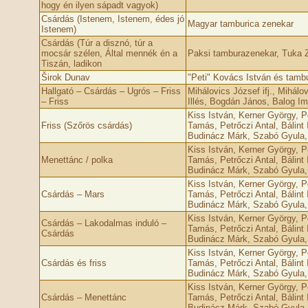
hogy én ilyen sápadt vagyok)
Csárdás (Istenem, Istenem, édes jó
Magyar tamburica zenekar
Istenem)
Csárdás (Túr a disznó, túr a
mocsár szélen, Által mennék én a
Paksi tamburazenekar, Tuka 
Tiszán, ladikon
Širok Dunav
"Peti" Kovács István és tamb
Hallgató – Csárdás – Ugrós – Friss
Mihálovics József ifj., Mihálo
– Friss
Illés, Bogdán János, Balog I
Kiss István, Kerner György, P
Friss (Szőrös csárdás)
Tamás, Petrőczi Antal, Bálint 
Budinácz Márk, Szabó Gyula,
Kiss István, Kerner György, P
Menettánc / polka
Tamás, Petrőczi Antal, Bálint 
Budinácz Márk, Szabó Gyula,
Kiss István, Kerner György, P
Csárdás – Mars
Tamás, Petrőczi Antal, Bálint 
Budinácz Márk, Szabó Gyula,
Kiss István, Kerner György, P
Csárdás – Lakodalmas induló –
Tamás, Petrőczi Antal, Bálint 
Csárdás
Budinácz Márk, Szabó Gyula,
Kiss István, Kerner György, P
Csárdás és friss
Tamás, Petrőczi Antal, Bálint 
Budinácz Márk, Szabó Gyula,
Kiss István, Kerner György, P
Csárdás – Menettánc
Tamás, Petrőczi Antal, Bálint 
Budinácz Márk, Szabó Gyula,