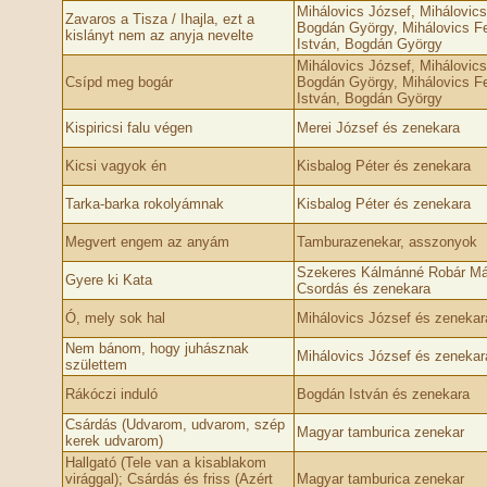
Mihálovics József, Mihálovics 
Zavaros a Tisza / Ihajla, ezt a
Bogdán György, Mihálovics F
kislányt nem az anyja nevelte
István, Bogdán György
Mihálovics József, Mihálovics 
Csípd meg bogár
Bogdán György, Mihálovics F
István, Bogdán György
Kispiricsi falu végen
Merei József és zenekara
Kicsi vagyok én
Kisbalog Péter és zenekara
Tarka-barka rokolyámnak
Kisbalog Péter és zenekara
Megvert engem az anyám
Tamburazenekar, asszonyok
Szekeres Kálmánné Robár Már
Gyere ki Kata
Csordás és zenekara
Ó, mely sok hal
Mihálovics József és zenekar
Nem bánom, hogy juhásznak
Mihálovics József és zenekar
születtem
Rákóczi induló
Bogdán István és zenekara
Csárdás (Udvarom, udvarom, szép
Magyar tamburica zenekar
kerek udvarom)
Hallgató (Tele van a kisablakom
virággal); Csárdás és friss (Azért
Magyar tamburica zenekar