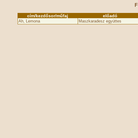
F
cím/kezdősor/műfaj
előadó
Ah, Lemona
Maszkaradesz együttes