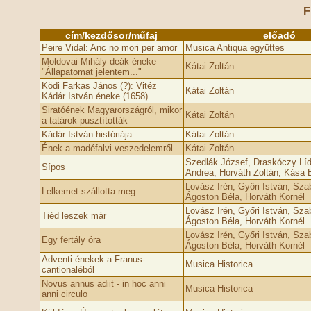
F
cím/kezdősor/műfaj
előadó
Peire Vidal: Anc no mori per amor
Musica Antiqua együttes
Moldovai Mihály deák éneke
Kátai Zoltán
"Állapatomat jelentem..."
Ködi Farkas János (?): Vitéz
Kátai Zoltán
Kádár István éneke (1658)
Siratóének Magyarországról, mikor
Kátai Zoltán
a tatárok pusztították
Kádár István históriája
Kátai Zoltán
Ének a madéfalvi veszedelemről
Kátai Zoltán
Szedlák József, Draskóczy Lídi
Sípos
Andrea, Horváth Zoltán, Kása 
Lovász Irén, Győri István, Sza
Lelkemet szállotta meg
Ágoston Béla, Horváth Kornél
Lovász Irén, Győri István, Sza
Tiéd leszek már
Ágoston Béla, Horváth Kornél
Lovász Irén, Győri István, Sza
Egy fertály óra
Ágoston Béla, Horváth Kornél
Adventi énekek a Franus-
Musica Historica
cantionaléból
Novus annus adiit - in hoc anni
Musica Historica
anni circulo