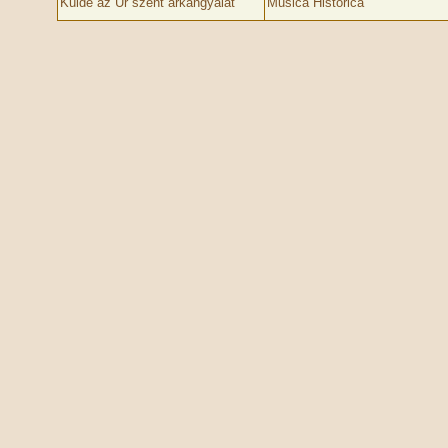
Küldé az Úr szent arkangyalát
Musica Historica