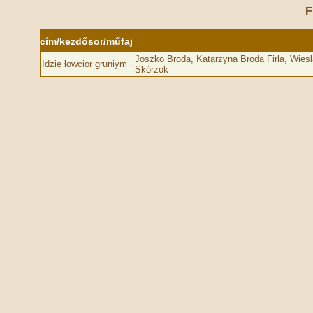
F
cím/kezdősor/műfaj
Joszko Broda, Katarzyna Broda Firla, Wies
Idzie łowcior gruniym
Skórzok