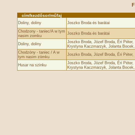
F
cím/kezdősor/műfaj
Doliny, doliny
Joszko Broda és barátai
Chodzony - taniec/A w tym
Joszko Broda és barátai
nasim zomku
Joszko Broda, Józef Broda, Éri Péter,
Doliny, doliny
Krystyna Kaczmarzyk, Jolanta Bocek,
Chodzóny - taniec / A w
Joszko Broda, Józef Broda, Éri Péter,
tym nasim zómku
Joszko Broda, Józef Broda, Éri Péter,
Husar na szinku
Krystyna Kaczmarzyk, Jolanta Bocek,