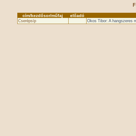
F
cím/kezdősor/műfaj
előadó
Cserépsíp
Okos Tibor: A hangszeres m