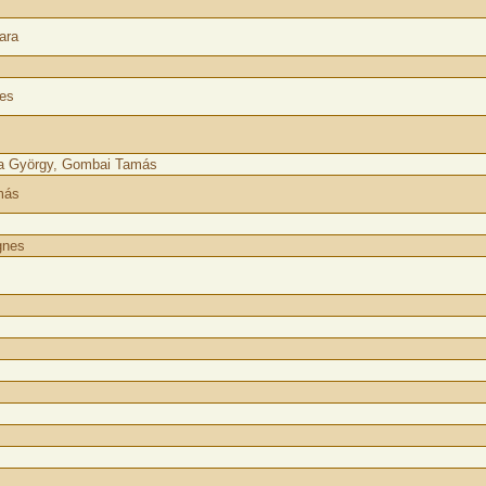
ara
es
ika György, Gombai Tamás
más
s
gnes