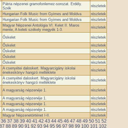
Pátria népzenei gramofonlemez-sorozat. Erdély.
részletek
Szék
Hungarian Folk Music from Gyimes and Moldva
részletek
Hungarian Folk Music from Gyimes and Moldva
részletek
Magyar Népzenei Antológia VI. Kelet II. Maros
részletek
mente, A keleti székely megyék 1-3.
Őskelet
részletek
Őskelet
részletek
Őskelet
részletek
Őskelet
részletek
Őskelet
részletek
A csenyétei daloskert. Magyarcigány iskolai
részletek
énekeskönyv hangzó melléklete
A csenyétei daloskert. Magyarcigány iskolai
részletek
énekeskönyv hangzó melléklete
A magyarság népzenéje 1.
részletek
A magyarság népzenéje 1.
részletek
A magyarság népzenéje 1.
részletek
A magyarság népzenéje 1.
részletek
Magyar Népzenetörténet I-II.
részletek
36
37
38
39
40
41
42
43
44
45
46
47
48
49
50
51
52
87
88
89
90
91
92
93
94
95
96
97
98
99
100
101
102