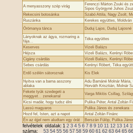
Ferenczi Márton Zsuki és ze
A menyasszony szép virág
Sipos Györgyné Juhos Zsuz
Rekecsini botosánka
Szabó Attila, Nagy Zsolt, M
Ruszánka
Kerekes együttes, Moldván Z
Örömanya tánca
Duduj Lajos, Duduj Lajosné 
Lányoknak az ágya, rozmaring a
Téka együttes
fája…
Keserves
Vizeli Balázs
Héjsza
Vizeli Balázs, Kerényi Róber
Cigány csárdás
Vizeli Balázs, Kerényi Róber
Sebes csárdás
Kerényi Róbert, Téka együt
Erdő szélén sátoroznak
Kis Elek
Nyitva van a barna asszony
Adu Barnáné Molnár Mária, G
ablaka
Horváth Krisztián, Molnár S
Fekete tyúk szedegeti a
Varga Miklós Csillag, Szilá
meggyet... zenekarral
Kicsi madár, hogy tudsz élni
Pulika Péter, Antal Zoltán 
Lassú magyaros
Pulika János és zenekara
Hozd fel, Isten, azt a napot
Antal Zoltán Finánc
Én az éjjel nem aludtam egy órát
Berszán Fülöp, Pulika Jáno
felvételek
oldalak:
1
2
3
4
5
6
7
8
9
10
11
12
13
14
1
száma:
53
54
55
56
57
58
59
60
61
62
63
64
65
6