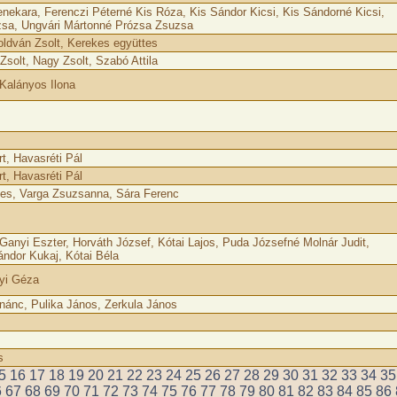
nekara, Ferenczi Péterné Kis Róza, Kis Sándor Kicsi, Kis Sándorné Kicsi,
sa, Ungvári Mártonné Prózsa Zsuzsa
oldván Zsolt, Kerekes együttes
solt, Nagy Zsolt, Szabó Attila
Kalányos Ilona
t, Havasréti Pál
t, Havasréti Pál
tes, Varga Zsuzsanna, Sára Ferenc
anyi Eszter, Horváth József, Kótai Lajos, Puda Józsefné Molnár Judit,
ándor Kukaj, Kótai Béla
gyi Géza
Finánc, Pulika János, Zerkula János
s
5
16
17
18
19
20
21
22
23
24
25
26
27
28
29
30
31
32
33
34
35
6
67
68
69
70
71
72
73
74
75
76
77
78
79
80
81
82
83
84
85
86