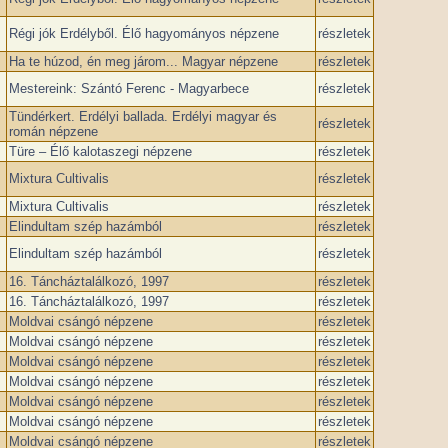
Régi jók Erdélyből. Élő hagyományos népzene
részletek
Ha te húzod, én meg járom... Magyar népzene
részletek
Mestereink: Szántó Ferenc - Magyarbece
részletek
Tündérkert. Erdélyi ballada. Erdélyi magyar és
részletek
román népzene
Türe – Élő kalotaszegi népzene
részletek
Mixtura Cultivalis
részletek
Mixtura Cultivalis
részletek
Elindultam szép hazámból
részletek
Elindultam szép hazámból
részletek
16. Táncháztalálkozó, ­1997
részletek
16. Táncháztalálkozó, ­1997
részletek
Moldvai csángó népzene
részletek
Moldvai csángó népzene
részletek
Moldvai csángó népzene
részletek
Moldvai csángó népzene
részletek
Moldvai csángó népzene
részletek
Moldvai csángó népzene
részletek
Moldvai csángó népzene
részletek