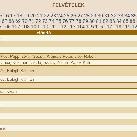
FELVÉTELEK
5
16
17
18
19
20
21
22
23
24
25
26
27
28
29
30
31
32
33
34
35
6
67
68
69
70
71
72
73
74
75
76
77
78
79
80
81
82
83
84
85
86
5
106
107
108
109
110
111
112
113
114
115
116
117
118
119
1
előadó
l
klós, Papp István Gázsa, Árendás Péter, Liber Róbert
saba, Kelemen László, Szalay Zoltán, Panek Kati
lós, Balogh Kálmán
lós, Balogh Kálmán
ai István
r
ara