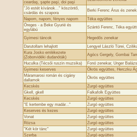
ceardaş, şapte paşi, doi paşi
"Jó estét kívánok..." köszöntő,
Berki Ferenc Árus és zenek
csárdás és szapora
Napom, napom, fényes napom
Téka együttes
Öreges - a Beke Gyurié és
Szántó Ferenc, Téka együtt
egylábú
Gyimesi táncok
Hegedős zenekar
Darutollam lehajlott
Lengyel László Türei, Czil
Kura Josko emlékezete
Agócs Gergely, Gombai Ta
(Zoborvidéki dudanóták)
Huculka (Técsői ruszin muzsika)
Fonó zenekar, Unger Baláz
Gyimesi keserves
Ökrös együttes, Herczku Á
Máramarosi román és cigány
Ökrös együttes
dallamok
Kecskés
Zurgó együttes
Gkell, gkell
Falkafolk Együttes
Kecskés
Zurgó együttes
"E kertembe egy madár..."
Zurgó együttes
Keserves és kezes
Zurgó együttes
Vonat
Zurgó együttes
Rózsa
Zurgó együttes
"Két kör tánc"
Zurgó együttes
Szerba
Zurgó együttes