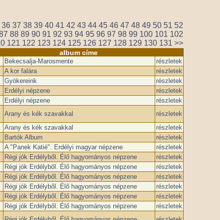
36
37
38
39
40
41
42
43
44
45
46
47
48
49
50
51
52
87
88
89
90
91
92
93
94
95
96
97
98
99
100
101
102
20
121
122
123
124
125
126
127
128
129
130
131
>>
album címe
Bekecsalja-Marosmente
részletek
A kor falára
részletek
Gyökereink
részletek
Erdélyi népzene
részletek
Erdélyi népzene
részletek
Arany és kék szavakkal
részletek
Arany és kék szavakkal
részletek
Bartók Album
részletek
A "Panek Katié". Erdélyi magyar népzene
részletek
Régi jók Erdélyből. Élő hagyományos népzene
részletek
Régi jók Erdélyből. Élő hagyományos népzene
részletek
Régi jók Erdélyből. Élő hagyományos népzene
részletek
Régi jók Erdélyből. Élő hagyományos népzene
részletek
Régi jók Erdélyből. Élő hagyományos népzene
részletek
Régi jók Erdélyből. Élő hagyományos népzene
részletek
Régi jók Erdélyből. Élő hagyományos népzene
részletek