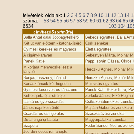
felvételek
oldalak:
1
2
3
4
5
6
7
8
9
10
11
12
13
14
1
száma:
53
54
55
56
57
58
59
60
61
62
63
64
65
6
6534
103
104
10
cím/kezdősor/műfaj
Balla Antal dalai Jobbágytelkéről
Bekecs együttes, Balla Anta
Két út van előttem - katonakísérő
Csík zenekar
Gyimesi kerekes és magyaros
Életfa együttes
A cigánykaraván
Sebestyén Márta, Molnár Mi
Panek Katié
Papp István Gázsa, Ökrös C
Mikorjára menyecske lesz a
Herczku Ágnes, Molnár Mik
lányból
Bánjad, asszony, bánjad…
Herczku Ágnes, Molnár Mik
Kanásztáncok két hegedûn
Muzsikás együttes
Gyimesi keserves és tánczene
Panek Kati, Bokor Imre, Páv
Kettős jártatója, sírülője
Zerkula János, Fikó Regina
Lassú és gyorscsárdás
Csíkszentdomokosi zeneka
János-napi köszöntő
Majláth Gábor és zenekara
Csárdás és csingerálás
Szászcsávási zenekar
De-a lungu şi bâtuta
Magyarpalatkai zenekar
Szapora
Fodor Sándor Neti és zenek
Joc de-nceput româneşte,
Szamosmenti zenekar