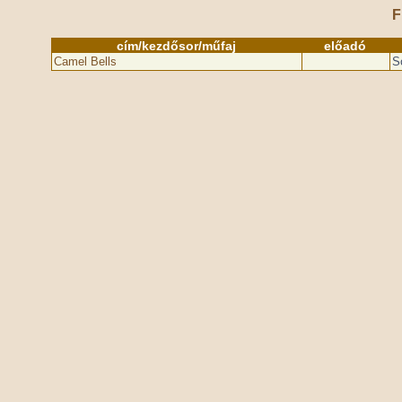
F
cím/kezdősor/műfaj
előadó
Camel Bells
S