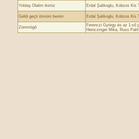
Yoldaş Olalim ikimiz
Erdal Şalikoglu, Kobzos Kis
Geldi geçti ömrüm benim
Erdal Şalikoglu, Kobzos Kis
Ferenczi György és az 1-ső 
Zümmögő
Heinczinger Mika, Russ Pahl