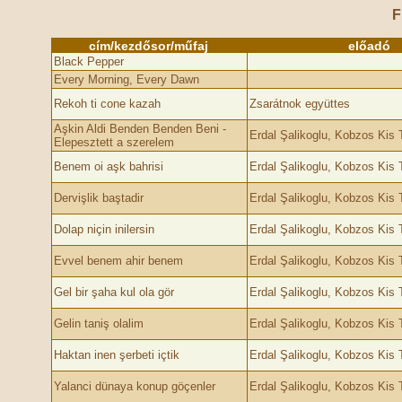
F
cím/kezdősor/műfaj
előadó
Black Pepper
Every Morning, Every Dawn
Rekoh ti cone kazah
Zsarátnok együttes
Aşkin Aldi Benden Benden Beni -
Erdal Şalikoglu, Kobzos Kis
Elepesztett a szerelem
Benem oi aşk bahrisi
Erdal Şalikoglu, Kobzos Kis
Dervişlik baştadir
Erdal Şalikoglu, Kobzos Kis
Dolap niçin inilersin
Erdal Şalikoglu, Kobzos Kis
Evvel benem ahir benem
Erdal Şalikoglu, Kobzos Kis
Gel bir şaha kul ola gör
Erdal Şalikoglu, Kobzos Kis
Gelin taniş olalim
Erdal Şalikoglu, Kobzos Kis
Haktan inen şerbeti içtik
Erdal Şalikoglu, Kobzos Kis
Yalanci dünaya konup göçenler
Erdal Şalikoglu, Kobzos Kis