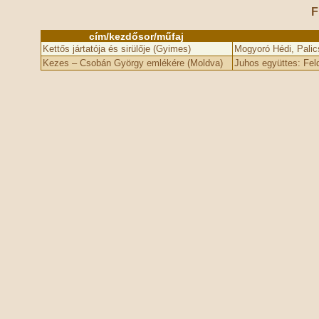
F
cím/kezdősor/műfaj
Kettős jártatója és sirülője (Gyimes)
Mogyoró Hédi, Palic
Kezes – Csobán György emlékére (Moldva)
Juhos együttes: Fel