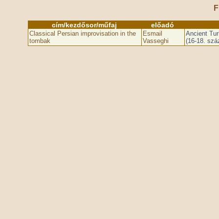
F
cím/kezdősor/műfaj
előadó
Classical Persian improvisation in the
Esmail
Ancient Tur
tombak
Vasseghi
(16-18. szá