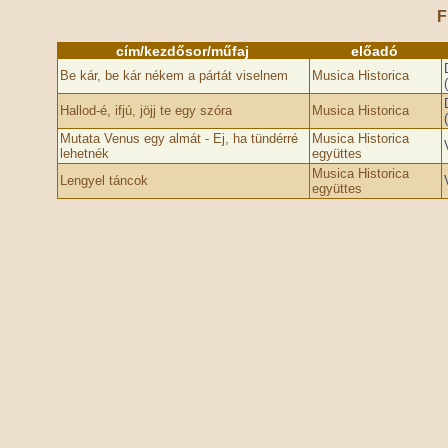
F
cím/kezdősor/műfaj
előadó
Be kár, be kár nékem a pártát viselnem
Musica Historica
Hallod-é, ifjú, jöjj te egy szóra
Musica Historica
Mutata Venus egy almát - Ej, ha tündérré
Musica Historica
lehetnék
együttes
Musica Historica
Lengyel táncok
együttes