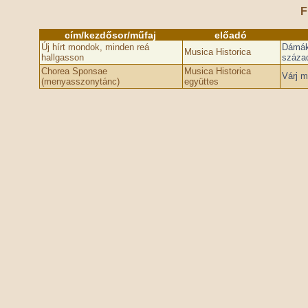
F
cím/kezdősor/műfaj
előadó
Új hírt mondok, minden reá
Dámák 
Musica Historica
hallgasson
száza
Chorea Sponsae
Musica Historica
Várj 
(menyasszonytánc)
együttes